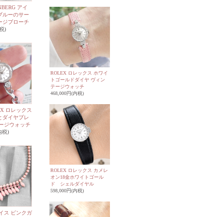
NBERG アイ
ブルーのサー
ージブローチ
税)
ROLEX ロレックス ホワイ
トゴールドダイヤ ヴィン
テージウォッチ
468,000円(内税)
EX ロレックス
とダイヤブレ
テージウォッチ
内税)
ROLEX ロレックス カメレ
オン18金ホワイトゴール
ド シェルダイヤル
598,000円(内税)
ェイス ピンクガ