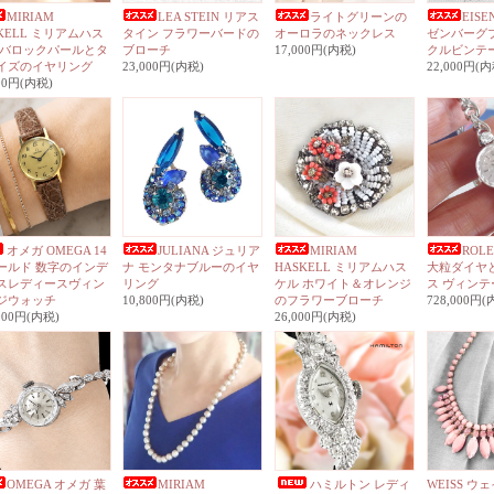
MIRIAM
LEA STEIN リアス
ライトグリーンの
EISE
KELL ミリアムハス
タイン フラワーバードの
オーロラのネックレス
ゼンバーグ
 バロックパールとタ
ブローチ
17,000円(内税)
クルビンテ
イズのイヤリング
23,000円(内税)
22,000円(内
000円(内税)
オメガ OMEGA 14
JULIANA ジュリア
MIRIAM
ROL
ールド 数字のインデ
ナ モンタナブルーのイヤ
HASKELL ミリアムハス
大粒ダイヤ
スレディースヴィン
リング
ケル ホワイト＆オレンジ
ス ヴィン
ジウォッチ
10,800円(内税)
のフラワーブローチ
728,000円(
,000円(内税)
26,000円(内税)
OMEGA オメガ 葉
MIRIAM
ハミルトン レディ
WEISS ウ