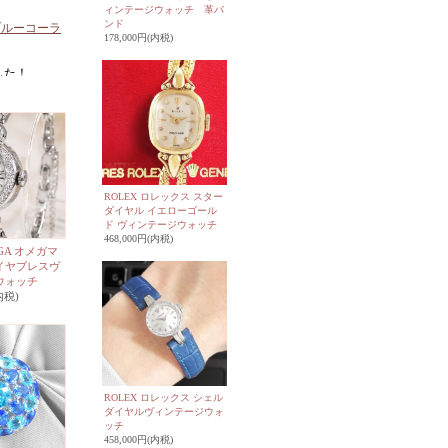
ィンテージウォッチ 革バ
ンド
ブルーコーラ
178,000円(内税)
した！
ズのイヤリン
クルビンテー
ROLEX ロレックス スター
ジウォッチ
入
ダイヤル イエローゴール
ド ヴィンテージウォッチ
468,000円(内税)
GA オメガマ
イヤブレスヴ
A オメガ 葉
ウォッチ
内税)
ヤ
入荷しまし
のフラワーイ
ROLEX ロレックス シェル
ダイヤルヴィンテージウォ
ッチ
458,000円(内税)