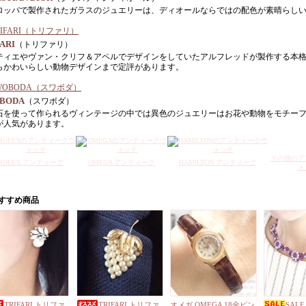
ロッパで製作されたガラスのジュエリーは、ディオールならではの配色が素晴らし
ARI
（トリファリ）
ティエやヴァン・クリフ＆アペルでデザインをしていたアルフレッドが製作する本
らかわいらしい動物デザインまで定評があります。
BODA
（スワボダ）
石を使って作られるヴィンテージの中では異色のジュエリーはお花や動物をモチー
が人気があります。
その他のア
ROLEX アンティーク
OMEGA アンティーク
HAMILTON アンティーク
ォ
TRIFARI トリファ
TRIFARI トリファ
オメガ OMEGA 18金ピン
SALE