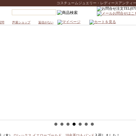
コスチュームジュエリー・レディースアンティークウォ
質問
芦屋ショップ
返信がない
6日（木）
ロレックス イエローゴールド 18金革ひもバンド
入荷しました！