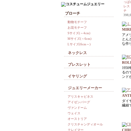
っぱ
レス
チ
ブローチ
398
動物モチーフ
お花モチーフ
MIR
Sサイズ(～4cm)
アメ
Mサイズ(～6cm)
とん
な作
Lサイズ(6cm～)
ネックレス
ROL
ブレスレット
19
るの
イヤリング
ンド
ジュエリーメーカー
ANT
アリスキャビネス
ダイ
アイゼンバーグ
繊細
ヴァンドーム
ウェイス
オーストリア
クリスチャンディオール
CHRI
クレイマー