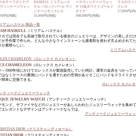
のモチーフダイヤブ
HASKELL ミリアムハス
ースヴィンテージウォッ
ラスのヴィ
 ヴィンテージウォッ
ケル バロックパール ヴィ
チ 14金ホワイトゴールド
クレス
ンテージネックレス
ダイヤ
17,800円(内
,000円(内税)
55,000円(内税)
398,000円(内税)
IAM HASKELL
（ミリアム ハスケル）
リカでは現在でも高値で取引されている彼女のジュエリーは、デザインの美しさだ
どが手作業で作られ、どんな小さなラインストーンも接着剤を使わず爪止めされて
りが素晴らしい。
ミリアムハスケ
EX CHAMELEON
（ロレックス カメレオン）
50年～1960年頃にかけてロレックスが製造販売していた時計。通常の金具をつかって
ではなくケースの裏側にバンドを通すための空洞がありそこにバンドをスライドさ
が簡単に交換できる。
ロレックス カメレ
IQUE JEWELRY WATCH
（アンティーク ジュエリーウォッチ）
ヤモンド、サファイヤなどのジュエリーがあしらわれたジュエリーウォッチを集め
でエレガントなデザインはアンティークならでは。
アンティークジュエリーウォッ
STIAN DIOR
（クリスチャンディオール）