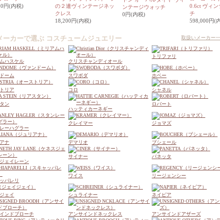
000円(内税)
の２連ヴィンテージネッ
0.6ct ヴ
ンテージウォッチ
クレス
チ
0円(内税)
18,200円(内税)
598,000円(
メーカーで選ぶ コスチュームジュエリー
取扱いメーカー
トリファリ
ムハスケル
クリスチャンディオール
ドーム
スワボダ
ホベー
トリア
コロ
シャネル
タン
ロバート
ハッティカーネギー
クレイマー
ジョマズ
レーハグラー
アナ
デマリオ
ブシェール
サイナー
パネッタ
ジェイレーン
ワイス
リージェンシー
ッパレリ
ジェイ
シュライナー
ネイピア
インドブローチ
アンサインドネックレス
アンサインドアザーズ