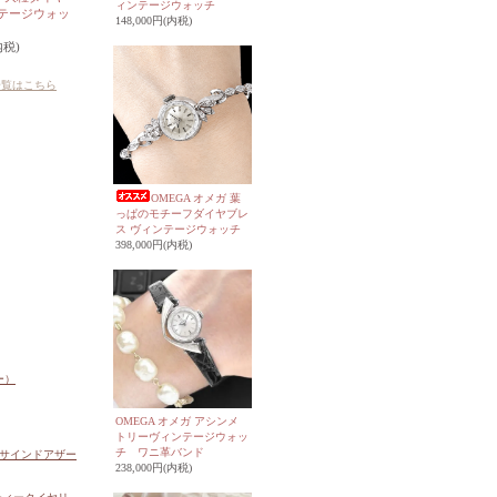
ィンテージウォッチ
ィンテージウォッ
148,000円(内税)
内税)
一覧はこちら
OMEGA オメガ 葉
っぱのモチーフダイヤブレ
ス ヴィンテージウォッチ
398,000円(内税)
OMEGA オメガ アシンメ
トリーヴィンテージウォッ
チ ワニ革バンド
238,000円(内税)