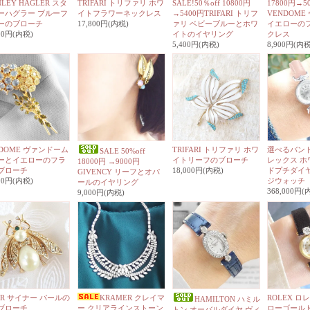
NLEY HAGLER スタ
TRIFARI トリファリ ホワ
SALE!50％off 10800円
17800円→50
ーハグラー ブルーフ
イトフラワーネックレス
→5400円TRIFARI トリフ
VENDOM
ーのブローチ
17,800円(内税)
ァリ ベビーブルーとホワ
イエローの
000円(内税)
イトのイヤリング
クレス
5,400円(内税)
8,900円(内税
NDOME ヴァンドーム
TRIFARI トリファリ ホワ
選べるバンド
SALE 50%off
ーとイエローのフラ
イトリーフのブローチ
レックス ホ
18000円 →9000円
ブローチ
18,000円(内税)
ドプチダイヤ
GIVENCY リーフとオパ
800円(内税)
ジウォッチ
ールのイヤリング
368,000円(
9,000円(内税)
ER サイナー パールの
KRAMER クレイマ
ROLEX ロ
HAMILTON ハミル
ブローチ
ー クリアラインストーン
ローゴール
トン オーバルダイヤ ヴィ