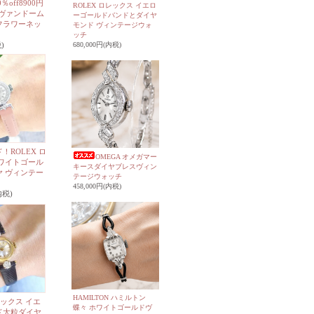
％off8900円
ROLEX ロレックス イエロ
E ヴァンドーム
ーゴールドバンドとダイヤ
フラワーネッ
モンド ヴィンテージウォ
ッチ
680,000円(内税)
)
！ROLEX ロ
OMEGA オメガマー
ワイトゴール
キースダイヤブレスヴィン
 ヴィンテー
テージウォッチ
458,000円(内税)
内税)
HAMILTON ハミルトン
レックス イエ
蝶々 ホワイトゴールドヴ
ド大粒ダイヤ