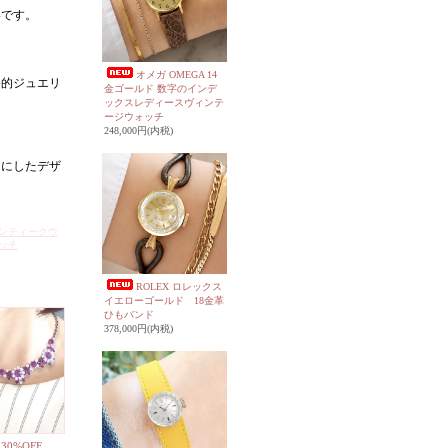
いです。
オメガ OMEGA 14
格的ジュエリ
金ゴールド 数字のインデ
ックスレディースヴィンテ
ージウォッチ
248,000円(内税)
フにしたデザ
ンティークウ
ッチ
ROLEX ロレックス
イエローゴールド 18金革
ひもバンド
378,000円(内税)
 30%OFF