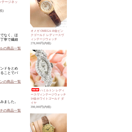
ンテージネッ
税)
オメガ OMEGA 18金ピン
けでなく、ほ
クゴールド レディースヴ
た丁寧で繊細
ィンテージウォッチ
278,000円(内税)
ルの商品一覧
バンドをとめ
せることでバ
オンの商品一覧
ハミルトン レディ
ースヴィンテージウォッチ
14金ホワイトゴールド ダ
てみました。
イヤ
398,000円(内税)
チの商品一覧