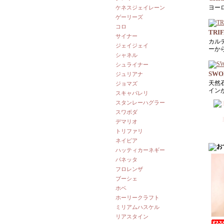
ヨー
ケネスジェイレーン
ゲーリーズ
コロ
TRIF
サイナー
カル
ジェイジェイ
ーか
シャネル
シュライナー
SWO
ジュリアナ
天然
ジョマズ
イン
スキャパレリ
スタンレーハグラー
スワボダ
デマリオ
トリファリ
ネイピア
ハッティカーネギー
パネッタ
フロレンザ
ブーシェ
ホベ
ホーリークラフト
ミリアムハスケル
リアスタイン