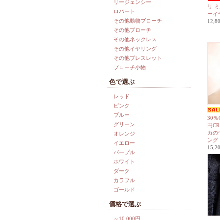
リージェンシー
リ 
ロバート
ーイ
その他動物ブローチ
12,
その他ブローチ
その他ネックレス
その他イヤリング
その他ブレスレット
ブローチ小物
色で選ぶ
レッド
ピンク
ブルー
30％
グリーン
円CR
カの
オレンジ
ング
イエロー
15,
パープル
ホワイト
ダーク
カラフル
ゴールド
価格で選ぶ
～10,000円