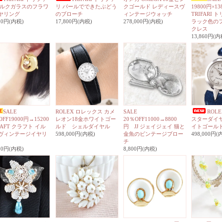
ミルクガラスのフラワ
リ パールでできたぶどう
クゴールド レディースヴ
19800円×13
ヤリング
のブローチ
ィンテージウォッチ
TRIFARI
800円(内税)
17,800円(内税)
278,000円(内税)
ラック色の
クレス
13,860円(内
SALE
ROLEX ロレックス カメ
SALE
ROL
OFF19000円→15200
レオン18金ホワイトゴー
20％OFF11000→8800
スターダイヤ
AFT クラフト イル
ルド シェルダイヤル
円 JJ ジェイジェイ 猫と
イトゴール
ヴィンテージイヤリ
598,000円(内税)
金魚のビンテージブロー
498,000円(
チ
200円(内税)
8,800円(内税)