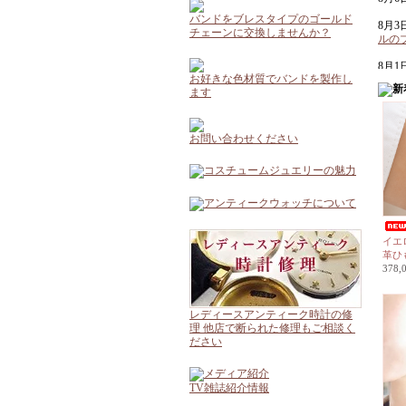
バンドをブレスタイプのゴールド
8月
チェーンに交換しませんか？
ルの
8月
お好きな色材質でバンドを製作し
ます
7月3
リア
グ
お
お問い合わせください
7月2
ジブ
7月2
荷し
7月1
イエ
MIR
革ひ
っぱ
378
7月1
た！
レディースアンティーク時計の修
7月1
理 他店で断られた修理もご相談く
ヤリ
ださい
TV雑誌紹介情報