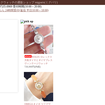
ッチの通販ショップ migparis(ミグパリ)
ROLEX ロレックス
大粒ダイヤとダイヤブレス
ヴィンテージウォッチ
728,000円(内税)
OMEGA オメガ リーフヴ