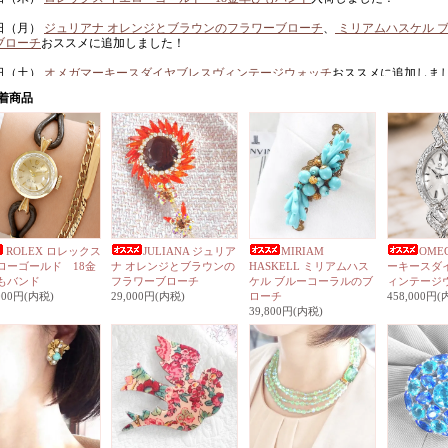
3日（月）
ジュリアナ オレンジとブラウンのフラワーブローチ
、
ミリアムハスケル 
ブローチ
おススメに追加しました！
1日（土）
オメガマーキースダイヤブレスヴィンテージウォッチ
おススメに追加しま
0日（木）
ブログ更新しました
スタイン フラワーバードのブローチ
、
ミリアムハスケル バロックパールとターコイ
ススメに追加しました！
7日（月）
ライトグリーンのオーロラのネックレス
、
アイゼンバーグブルーのサー
ローチ
おススメに追加しました！
5日（土）
オメガ OMEGA 14金ゴールド 数字のインデックスレディースヴィンテー
ました！
ROLEX ロレックス
JULIANA ジュリア
MIRIAM
OME
8日（土）
ブログ更新しました
ローゴールド 18金
ナ オレンジとブラウンの
HASKELL ミリアムハス
ーキースダ
IAM HASKELL ミリアムハスケル バロックパール ヴィンテージネックレス
、
OMEG
もバンド
フラワーブローチ
ケル ブルーコーラルのブ
ィンテージ
のモチーフダイヤブレス ヴィンテージウォッチ
おススメ追加しました！
,000円(内税)
29,000円(内税)
ローチ
458,000円(
39,800円(内税)
5日（水）
ハミルトン レディースヴィンテージウォッチ 14金ホワイトゴールド ダイ
3日（金）
トリファリ パールでできたぶどうのブローチ
、
トリファリ ミルクガラス
ング
入荷しました！