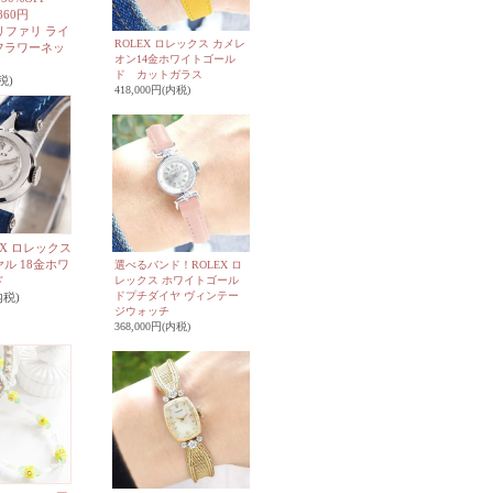
860円
 トリファリ ライ
ROLEX ロレックス カメレ
フラワーネッ
オン14金ホワイトゴール
ド カットガラス
税)
418,000円(内税)
EX ロレックス
ル 18金ホワ
選べるバンド！ROLEX ロ
レックス ホワイトゴール
ド
ドプチダイヤ ヴィンテー
内税)
ジウォッチ
368,000円(内税)