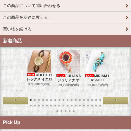
この商品について問い合わせる
この商品を友達に教える
買い物を続ける
新着商品
ROLEX ロ
JULIANA
MIRIAM H
OM
レックス イエロ
ジュリアナ オ
ASKELL
オメガマ
スダ
378,000円(内税)
29,000円(内税)
39,800円(内税)
458,000円
<
>
Pick Up