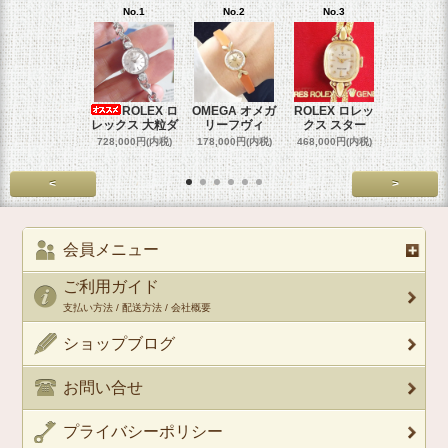
No.1
No.2
No.3
No.4
ROLEX ロ
OMEGA オメガ
ROLEX ロレッ
ROLEX 
レックス 大粒ダ
リーフヴィ
クス スター
クス 
728,000円(内税)
178,000円(内税)
468,000円(内税)
458,000円
<
>
会員メニュー
ご利用ガイド
支払い方法 / 配送方法 / 会社概要
ショップブログ
お問い合せ
プライバシーポリシー