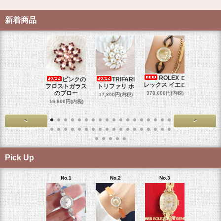
新着商品
ROLEX ロ
ピンクの
TRIFARI
JUL
レックス イエロ
フロストガラス
トリファリ ホ
ジュリア
のブロー
378,000円(内税)
17,800円(内税)
29,000円
16,800円(内税)
<
>
Pick Up
No.1
No.2
No.3
No.4