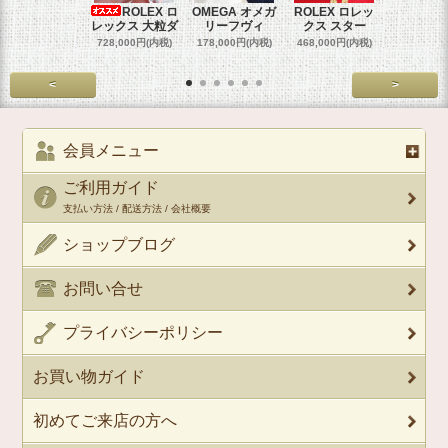
ROLEX ロ
OMEGA オメガ
ROLEX ロレッ
ROLEX 
レックス 大粒ダ
リーフヴィ
クス スター
クス 
728,000円(内税)
178,000円(内税)
468,000円(内税)
458,000円
<
>
会員メニュー
ご利用ガイド
支払い方法 / 配送方法 / 会社概要
ショップブログ
お問い合せ
プライバシーポリシー
お買い物ガイド
初めてご来店の方へ