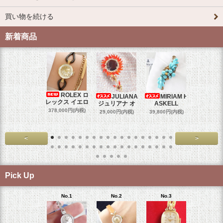
買い物を続ける
新着商品
ROLEX ロ
JULIANA
MIRIAM H
OM
レックス イエロ
ジュリアナ オ
ASKELL
オメガマ
スダ
378,000円(内税)
29,000円(内税)
39,800円(内税)
458,000円
<
>
Pick Up
No.1
No.2
No.3
No.4