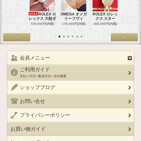
ROLEX ロ
OMEGA オメガ
ROLEX ロレッ
ROLEX 
レックス 大粒ダ
リーフヴィ
クス スター
クス 
728,000円(内税)
178,000円(内税)
468,000円(内税)
458,000円
<
>
会員メニュー
ご利用ガイド
支払い方法 / 配送方法 / 会社概要
ショップブログ
お問い合せ
プライバシーポリシー
お買い物ガイド