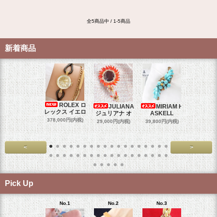
全5商品中 / 1-5商品
新着商品
ROLEX ロ
JULIANA
MIRIAM H
OM
レックス イエロ
ジュリアナ オ
ASKELL
オメガマ
スダ
378,000円(内税)
29,000円(内税)
39,800円(内税)
458,000円
<
>
Pick Up
No.1
No.2
No.3
No.4