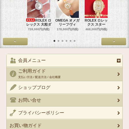
ROLEX ロ
OMEGA オメガ
ROLEX ロレッ
ROLEX 
レックス 大粒ダ
リーフヴィ
クス スター
クス 
728,000円(内税)
178,000円(内税)
468,000円(内税)
458,000円
<
>
会員メニュー
ご利用ガイド
支払い方法 / 配送方法 / 会社概要
ショップブログ
お問い合せ
プライバシーポリシー
お買い物ガイド