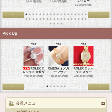
のブロー
9,800円(内税)
12,600円(内税)
17,800円
16,800円(内税)
<
>
Pick Up
No.1
No.2
No.3
No.4
ROLEX ロ
OMEGA オメガ
ROLEX ロレッ
ROLEX 
レックス 大粒ダ
リーフヴィ
クス スター
クス ホ
728,000円(内税)
178,000円(内税)
468,000円(内税)
468,000円
<
>
会員メニュー