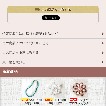
この商品を共有する
特定商取引法に基づく表記 (返品など)
この商品について問い合わせる
この商品を友達に教える
買い物を続ける
新着商品
SALE 180
SALE 180
ピンクの
TRI
00円→980
00円→126
フロストガラス
トリファ