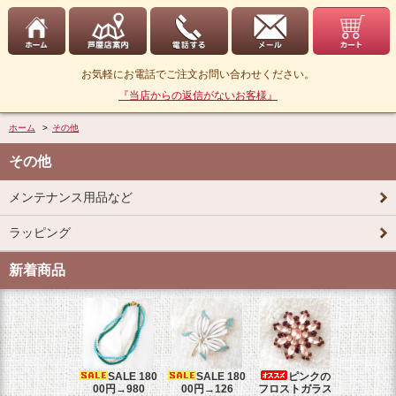
お気軽にお電話でご注文お問い合わせください。
『当店からの返信がないお客様』
ホーム
>
その他
その他
メンテナンス用品など
ラッピング
新着商品
SALE 180
SALE 180
ピンクの
TRI
00円→980
00円→126
フロストガラス
トリファ