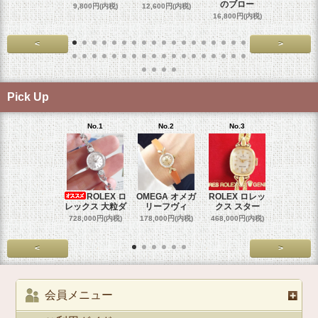
のブロー
9,800円(内税)
12,600円(内税)
17,800円
16,800円(内税)
<
>
Pick Up
No.1
No.2
No.3
No.4
ROLEX ロ
OMEGA オメガ
ROLEX ロレッ
ROLEX 
レックス 大粒ダ
リーフヴィ
クス スター
クス ホ
728,000円(内税)
178,000円(内税)
468,000円(内税)
468,000円
<
>
会員メニュー