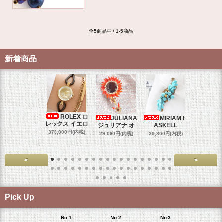
全5商品中 / 1-5商品
新着商品
ROLEX ロ
JULIANA
MIRIAM H
OM
レックス イエロ
ジュリアナ オ
ASKELL
オメガマ
スダ
378,000円(内税)
29,000円(内税)
39,800円(内税)
458,000円
<
>
Pick Up
No.1
No.2
No.3
No.4