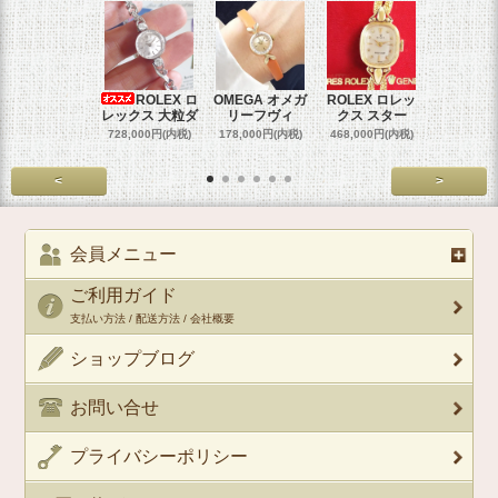
ROLEX ロ
OMEGA オメガ
ROLEX ロレッ
ROLEX 
レックス 大粒ダ
リーフヴィ
クス スター
クス 
728,000円(内税)
178,000円(内税)
468,000円(内税)
458,000円
<
>
会員メニュー
ご利用ガイド
支払い方法 / 配送方法 / 会社概要
ショップブログ
お問い合せ
プライバシーポリシー