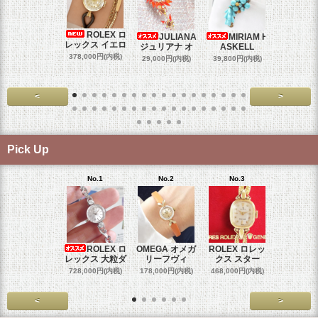
ROLEX ロ
JULIANA
MIRIAM H
OM
レックス イエロ
ジュリアナ オ
ASKELL
オメガマ
スダ
378,000円(内税)
29,000円(内税)
39,800円(内税)
458,000円
<
>
Pick Up
No.1
No.2
No.3
No.4
ROLEX ロ
OMEGA オメガ
ROLEX ロレッ
ROLEX 
レックス 大粒ダ
リーフヴィ
クス スター
クス 
728,000円(内税)
178,000円(内税)
468,000円(内税)
458,000円
<
>