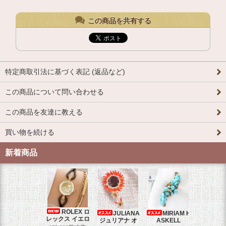
この商品を共有する
特定商取引法に基づく表記 (返品など)
この商品について問い合わせる
この商品を友達に教える
買い物を続ける
新着商品
ROLEX ロ
JULIANA
MIRIAM H
OM
レックス イエロ
ジュリアナ オ
ASKELL
オメガマ