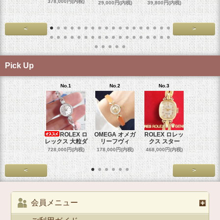
スダ
378,000円(内税)
29,000円(内税)
39,800円(内税)
458,000円
<
>
Pick Up
No.1
No.2
No.3
No.4
ROLEX ロ
OMEGA オメガ
ROLEX ロレッ
ROLEX 
レックス 大粒ダ
リーフヴィ
クス スター
クス 
728,000円(内税)
178,000円(内税)
468,000円(内税)
458,000円
<
>
会員メニュー