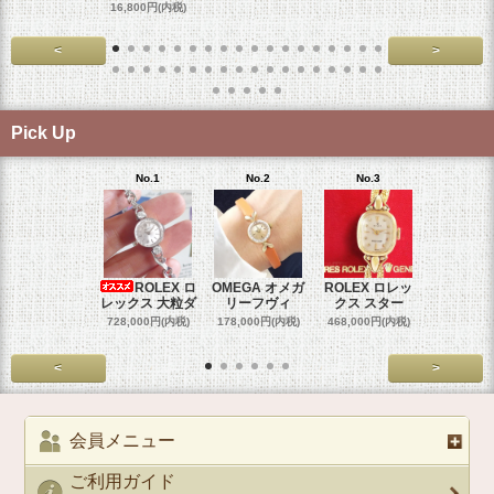
16,800円(内税)
<
>
Pick Up
No.1
No.2
No.3
No.4
ROLEX ロ
OMEGA オメガ
ROLEX ロレッ
ROLEX 
レックス 大粒ダ
リーフヴィ
クス スター
クス 
728,000円(内税)
178,000円(内税)
468,000円(内税)
458,000円
<
>
会員メニュー
ご利用ガイド