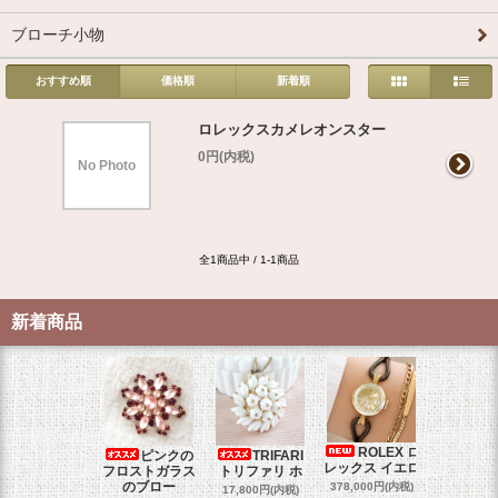
ブローチ小物
おすすめ順
価格順
新着順
ロレックスカメレオンスター
0円(内税)
No Photo
全1商品中 / 1-1商品
新着商品
ROLEX ロ
ピンクの
TRIFARI
JUL
レックス イエロ
フロストガラス
トリファリ ホ
ジュリア
のブロー
378,000円(内税)
17,800円(内税)
29,000円