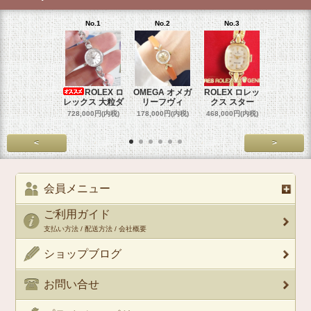
No.1
No.2
No.3
No.4
ROLEX ロ
OMEGA オメガ
ROLEX ロレッ
ROLEX 
レックス 大粒ダ
リーフヴィ
クス スター
クス 
728,000円(内税)
178,000円(内税)
468,000円(内税)
458,000円
<
>
会員メニュー
ご利用ガイド
支払い方法 / 配送方法 / 会社概要
ショップブログ
お問い合せ