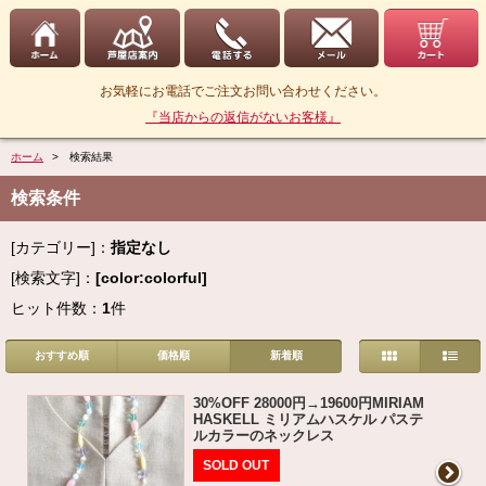
お気軽にお電話でご注文お問い合わせください。
『当店からの返信がないお客様』
ホーム
> 検索結果
検索条件
[カテゴリー]：
指定なし
[検索文字]：
[color:colorful]
ヒット件数：
1
件
おすすめ順
価格順
新着順
30%OFF 28000円→19600円MIRIAM
HASKELL ミリアムハスケル パステ
ルカラーのネックレス
SOLD OUT