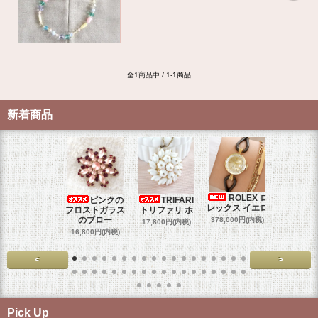
全1商品中 / 1-1商品
新着商品
ROLEX ロ
ピンクの
TRIFARI
JUL
レックス イエロ
フロストガラス
トリファリ ホ
ジュリア
のブロー
378,000円(内税)
17,800円(内税)
29,000円
16,800円(内税)
<
>
Pick Up