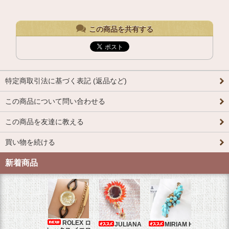
この商品を共有する
特定商取引法に基づく表記 (返品など)
この商品について問い合わせる
この商品を友達に教える
買い物を続ける
新着商品
ROLEX ロ
JULIANA
MIRIAM H
OM