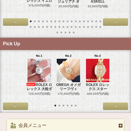
レックス イエロ
ジュリアナ オ
ASKELL
オメガマ
スダ
378,000円(内税)
29,000円(内税)
39,800円(内税)
458,000円
<
>
Pick Up
No.1
No.2
No.3
No.4
ROLEX ロ
OMEGA オメガ
ROLEX ロレッ
ROLEX 
レックス 大粒ダ
リーフヴィ
クス スター
クス 
728,000円(内税)
178,000円(内税)
468,000円(内税)
458,000円
<
>
会員メニュー