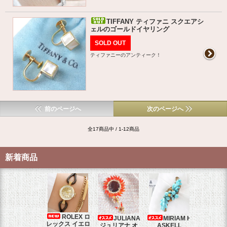
TIFFANY ティファニ スクエアシ
ェルのゴールドイヤリング
SOLD OUT
ティファニーのアンティーク！
前のページへ
次のページへ
全17商品中 / 1-12商品
新着商品
ROLEX ロ
JULIANA
MIRIAM H
OM
レックス イエロ
ジュリアナ オ
ASKELL
オメガマ