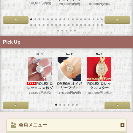
スダ
378,000円(内税)
29,000円(内税)
39,800円(内税)
458,000円
<
>
Pick Up
No.1
No.2
No.3
No.4
ROLEX ロ
OMEGA オメガ
ROLEX ロレッ
ROLEX 
レックス 大粒ダ
リーフヴィ
クス スター
クス 
728,000円(内税)
178,000円(内税)
468,000円(内税)
458,000円
<
>
会員メニュー