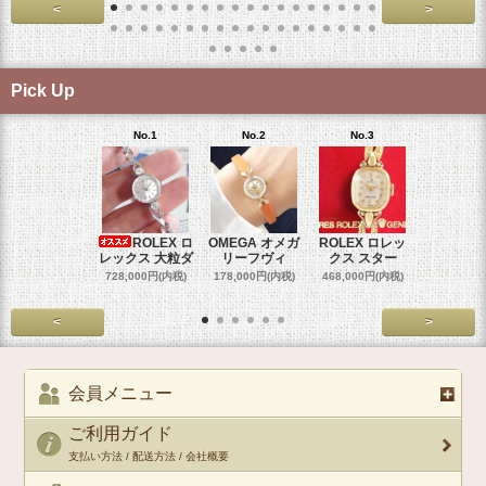
<
>
Pick Up
No.1
No.2
No.3
No.4
ROLEX ロ
OMEGA オメガ
ROLEX ロレッ
ROLEX 
レックス 大粒ダ
リーフヴィ
クス スター
クス 
728,000円(内税)
178,000円(内税)
468,000円(内税)
458,000円
<
>
会員メニュー
ご利用ガイド
支払い方法 / 配送方法 / 会社概要