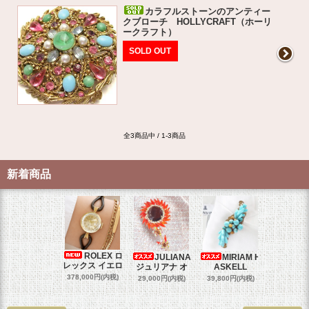
カラフルストーンのアンティー
クブローチ HOLLYCRAFT（ホーリ
ークラフト）
SOLD OUT
全3商品中 / 1-3商品
新着商品
ROLEX ロ
JULIANA
MIRIAM H
OM
レックス イエロ
ジュリアナ オ
ASKELL
オメガマ
スダ
378,000円(内税)
29,000円(内税)
39,800円(内税)
458,000円