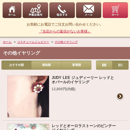
お気軽にお電話でご注文お問い合わせください。
『当店からの返信がないお客様』
ホーム
>
コスチュームジュエリー
>
その他イヤリング
その他イヤリング
おすすめ順
価格順
新着順
JUDY LEE ジュディーリー レッドと
オパールのイヤリング
12,800円(内税)
レッドとオーロラストーンのビンテー