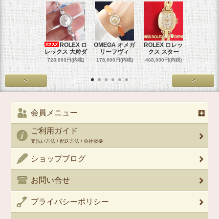
ROLEX ロ
OMEGA オメガ
ROLEX ロレッ
ROLEX 
レックス 大粒ダ
リーフヴィ
クス スター
クス 
728,000円(内税)
178,000円(内税)
468,000円(内税)
458,000円
<
>
会員メニュー
ご利用ガイド
支払い方法 / 配送方法 / 会社概要
ショップブログ
お問い合せ
プライバシーポリシー