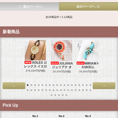
前のページへ
次のページへ
全25商品中 / 1-12商品
新着商品
ROLEX ロ
JULIANA
MIRIAM H
OM
レックス イエロ
ジュリアナ オ
ASKELL
オメガマ
スダ
378,000円(内税)
29,000円(内税)
39,800円(内税)
458,000円
<
>
Pick Up
No.1
No.2
No.3
No.4