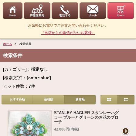
お気軽にお電話でご注文お問い合わせください。
『当店からの返信がないお客様』
ホーム
> 検索結果
検索条件
[カテゴリー]：
指定なし
[検索文字]：
[color:blue]
ヒット件数：
7
件
おすすめ順
価格順
新着順
STANLEY HAGLER スタンレーハグ
ラー ブルーとグリーンのお花のブロ
ーチ
42,000円(内税)