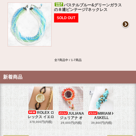
パステルブルー&グリーンガラス
の８連ビンテージ7ネックレス
SOLD OUT
全7商品中 / 1-7商品
新着商品
ROLEX ロ
JULIANA
MIRIAM H
OM
レックス イエロ
ジュリアナ オ
ASKELL
オメガマ
スダ
378,000円(内税)
29,000円(内税)
39,800円(内税)
458,000円