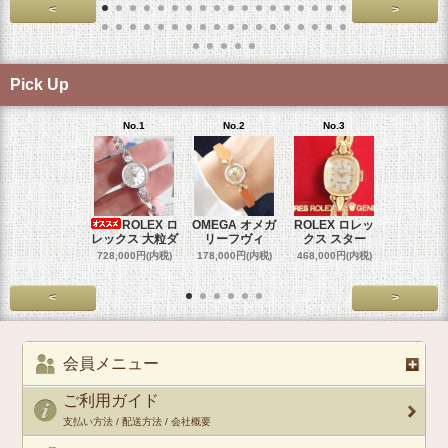
<
>
Pick Up
No.1
No.2
No.3
No.4
ROLEX ロ
OMEGA オメガ
ROLEX ロレッ
ROLEX 
レックス 大粒ダ
リーフヴィ
クス スター
クス 
728,000円(内税)
178,000円(内税)
468,000円(内税)
458,000円
<
>
会員メニュー
ご利用ガイド
支払い方法 / 配送方法 / 会社概要