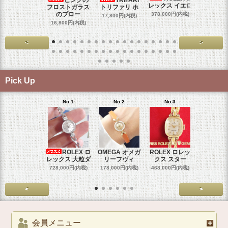
レックス イエロ
フロストガラス
トリファリ ホ
ジュリア
のブロー
378,000円(内税)
17,800円(内税)
29,000円
16,800円(内税)
<
>
Pick Up
No.1
No.2
No.3
No.4
ROLEX ロ
OMEGA オメガ
ROLEX ロレッ
ROLEX 
レックス 大粒ダ
リーフヴィ
クス スター
クス 
728,000円(内税)
178,000円(内税)
468,000円(内税)
458,000円
<
>
会員メニュー