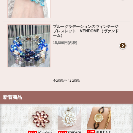
ブルーグラデーションのヴィンテージ
ブレスレット VENDOME（ヴァンド
ーム）
15,800円(内税)
全2商品中 / 1-2商品
新着商品
ROLEX ロ
ピンクの
TRIFARI
JUL