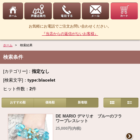
お気軽にお電話でご注文お問い合わせください。
『当店からの返信がないお客様』
ホーム
> 検索結果
検索条件
[カテゴリー]：
指定なし
[検索文字]：
type:blacelet
ヒット件数：
2
件
おすすめ順
価格順
新着順
DE MARIO デマリオ ブルーのフラ
ワーブレスレット
25,000円(内税)