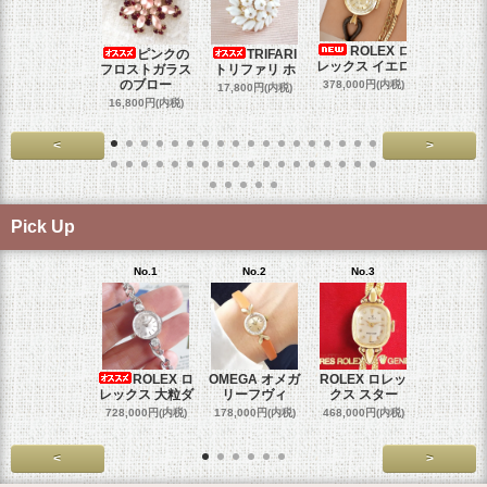
ROLEX ロ
ピンクの
TRIFARI
JUL
レックス イエロ
フロストガラス
トリファリ ホ
ジュリア
のブロー
378,000円(内税)
17,800円(内税)
29,000円
16,800円(内税)
<
>
Pick Up
No.1
No.2
No.3
No.4
ROLEX ロ
OMEGA オメガ
ROLEX ロレッ
ROLEX 
レックス 大粒ダ
リーフヴィ
クス スター
クス 
728,000円(内税)
178,000円(内税)
468,000円(内税)
458,000円
<
>