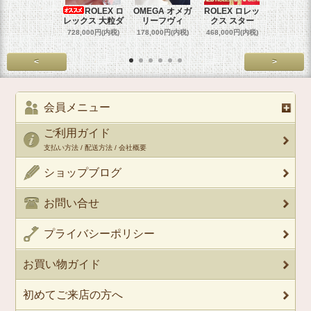
ROLEX ロ
OMEGA オメガ
ROLEX ロレッ
ROLEX 
レックス 大粒ダ
リーフヴィ
クス スター
クス 
728,000円(内税)
178,000円(内税)
468,000円(内税)
458,000円
<
>
会員メニュー
ご利用ガイド
支払い方法 / 配送方法 / 会社概要
ショップブログ
お問い合せ
プライバシーポリシー
お買い物ガイド
初めてご来店の方へ