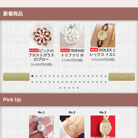
新着商品
ROLEX ロ
ピンクの
TRIFARI
JUL
レックス イエロ
フロストガラス
トリファリ ホ
ジュリア
のブロー
378,000円(内税)
17,800円(内税)
29,000円
16,800円(内税)
<
>
Pick Up
No.1
No.2
No.3
No.4