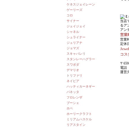
ケネスジェイレーン
ゲーリーズ
コロ
サイナー
当店
るア
ジェイジェイ
アン
シャネル
営業
シュライナー
営業時
ジュリアナ
定休
ジョマズ
Jewel
スキャパレリ
コス
スタンレーハグラー
〒659
スワボダ
電話 0
デマリオ
運営
トリファリ
ネイピア
ハッティカーネギー
パネッタ
フロレンザ
ブーシェ
ホベ
ホーリークラフト
ミリアムハスケル
リアスタイン