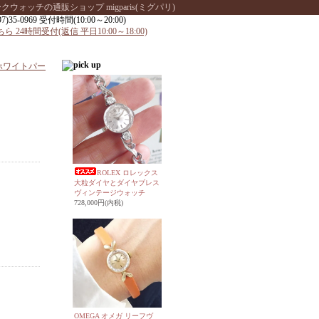
ッチの通販ショップ migparis(ミグパリ)
＆ホワイトパー
ROLEX ロレックス
大粒ダイヤとダイヤブレス
ヴィンテージウォッチ
728,000円(内税)
OMEGA オメガ リーフヴ