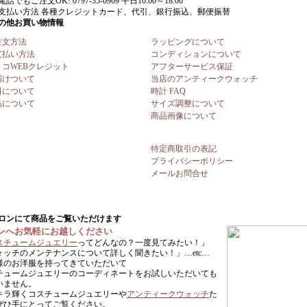
注文方法
ラッピングについて
支払い方法
コンディションについて
リコWEBクレジット
アフターサービス保証
届けついて
当店のアンティークウォッチ
料について
時計 FAQ
品について
サイズ調整について
商品画像について
特定商取引の表記
プライバシーポリシー
メールお問合せ
ンへお気軽にお越しください
スチュームジュエリー
ってどんなの？一度見てみたい！」
ォッチのメンテナンスについて詳しく聞きたい！」…etc…
様のお洋服を持ってきていただいて
チュームジュエリーのコーディネートをお試しいただいても
いません。
キラ輝くコスチュームジュエリーや
アンティークウォッチ
た
ぜひ手にとってご覧ください。