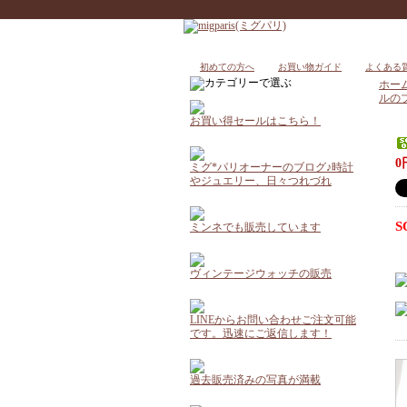
初めての方へ
お買い物ガイド
よくある
ホー
ルの
お買い得セールはこちら！
0
ミグ*パリオーナーのブログ♪時計
やジュエリー、日々つれづれ
S
ミンネでも販売しています
ヴィンテージウォッチの販売
LINEからお問い合わせご注文可能
です。迅速にご返信します！
過去販売済みの写真が満載