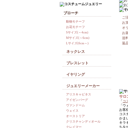
ブローチ
ご
動物モチーフ
お
お花モチーフ
オ
Sサイズ(～4cm)
お
Mサイズ(～6cm)
送
返
Lサイズ(6cm～)
ネックレス
ブレスレット
イヤリング
ジュエリーメーカー
アリスキャビネス
サロ
アイゼンバーグ
「
コ
ヴァンドーム
「ウ
お客
ウェイス
コス
オーストリア
かま
クリスチャンディオール
キラ
ちを
クレイマー