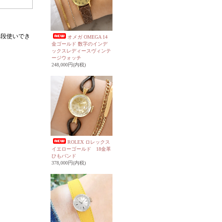
普段使いでき
オメガ OMEGA 14
金ゴールド 数字のインデ
ックスレディースヴィンテ
ージウォッチ
248,000円(内税)
ROLEX ロレックス
イエローゴールド 18金革
ひもバンド
378,000円(内税)