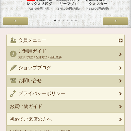
レックス 大粒ダ
リーフヴィ
クス スター
クス 
728,000円(内税)
178,000円(内税)
468,000円(内税)
458,000円
<
>
会員メニュー
ご利用ガイド
支払い方法 / 配送方法 / 会社概要
ショップブログ
お問い合せ
プライバシーポリシー
お買い物ガイド
初めてご来店の方へ