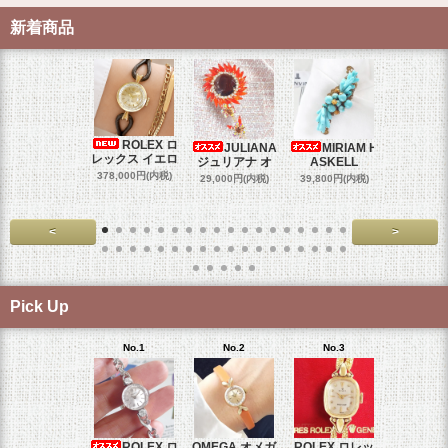
新着商品
ROLEX ロ
JULIANA
MIRIAM H
OM
レックス イエロ
ジュリアナ オ
ASKELL
オメガマ
スダ
378,000円(内税)
29,000円(内税)
39,800円(内税)
458,000円
<
>
Pick Up
No.1
No.2
No.3
No.4
ROLEX ロ
OMEGA オメガ
ROLEX ロレッ
ROLEX 