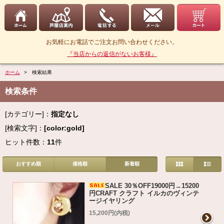
お気軽にお電話でご注文お問い合わせください。
『当店からの返信がないお客様』
ホーム
> 検索結果
検索条件
[カテゴリー]：
指定なし
[検索文字]：
[color:gold]
ヒット件数：
11
件
おすすめ順
価格順
新着順
SALE 30％OFF19000円→15200
円CRAFT クラフト イルカのヴィンテ
ージイヤリング
15,200円(内税)