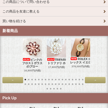
この商品について問い合わせる
この商品を友達に教える
買い物を続ける
新着商品
ROLEX ロ
ピンクの
TRIFARI
JUL
レックス イエロ
フロストガラス
トリファリ ホ
ジュリア
のブロー
378,000円(内税)
17,800円(内税)
29,000円
16,800円(内税)
<
>
Pick Up
No.1
No.2
No.3
No.4