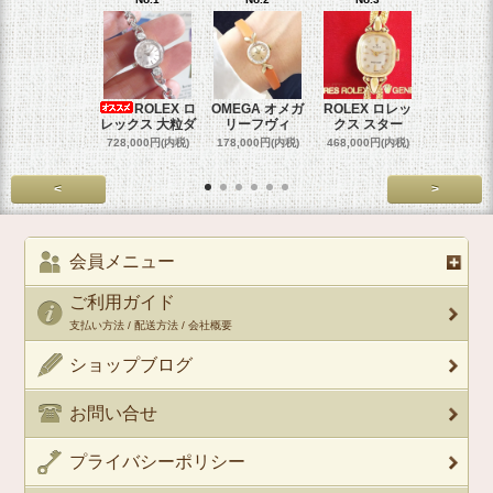
ROLEX ロ
OMEGA オメガ
ROLEX ロレッ
ROLEX 
レックス 大粒ダ
リーフヴィ
クス スター
クス 
728,000円(内税)
178,000円(内税)
468,000円(内税)
458,000円
<
>
会員メニュー
ご利用ガイド
支払い方法 / 配送方法 / 会社概要
ショップブログ
お問い合せ
プライバシーポリシー