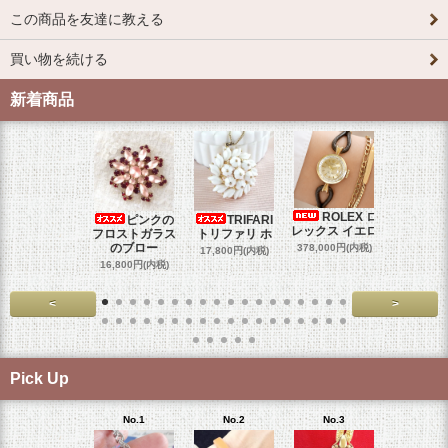
この商品を友達に教える
買い物を続ける
新着商品
ROLEX ロ
ピンクの
TRIFARI
JUL
レックス イエロ
フロストガラス
トリファリ ホ
ジュリア
のブロー
378,000円(内税)
17,800円(内税)
29,000円
16,800円(内税)
<
>
Pick Up
No.1
No.2
No.3
No.4