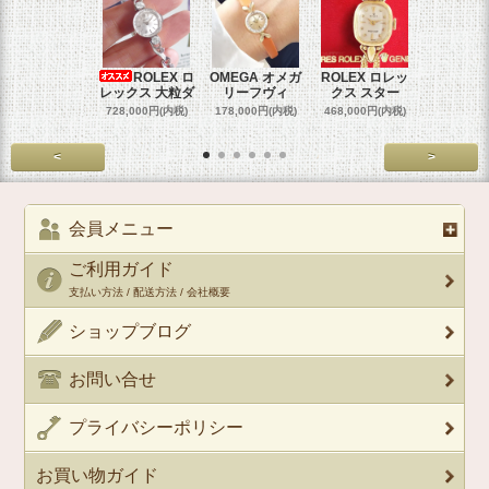
ROLEX ロ
OMEGA オメガ
ROLEX ロレッ
ROLEX 
レックス 大粒ダ
リーフヴィ
クス スター
クス 
728,000円(内税)
178,000円(内税)
468,000円(内税)
458,000円
<
>
会員メニュー
ご利用ガイド
支払い方法 / 配送方法 / 会社概要
ショップブログ
お問い合せ
プライバシーポリシー
お買い物ガイド