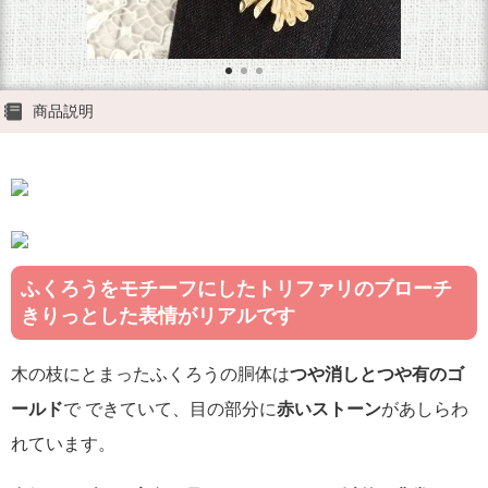
商品説明
ふくろうをモチーフにしたトリファリのブローチ
きりっとした表情がリアルです
木の枝にとまったふくろうの胴体は
つや消しとつや有のゴ
ールド
で できていて、目の部分に
赤いストーン
があしらわ
れています。