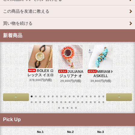
この商品を友達に教える
買い物を続ける
新着商品
ROLEX ロ
JULIANA
MIRIAM H
OM
レックス イエロ
ジュリアナ オ
ASKELL
オメガマ
スダ
378,000円(内税)
29,000円(内税)
39,800円(内税)
458,000円
<
>
Pick Up
No.1
No.2
No.3
No.4