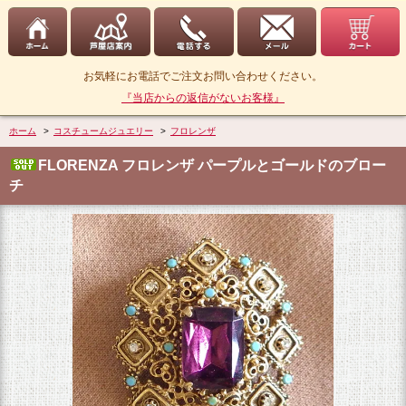
お気軽にお電話でご注文お問い合わせください。
『当店からの返信がないお客様』
ホーム
>
コスチュームジュエリー
>
フロレンザ
FLORENZA フロレンザ パープルとゴールドのブロー
チ