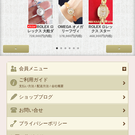
ROLEX ロ
OMEGA オメガ
ROLEX ロレッ
ROLEX 
レックス 大粒ダ
リーフヴィ
クス スター
クス 
728,000円(内税)
178,000円(内税)
468,000円(内税)
458,000円
<
>
会員メニュー
ご利用ガイド
支払い方法 / 配送方法 / 会社概要
ショップブログ
お問い合せ
プライバシーポリシー