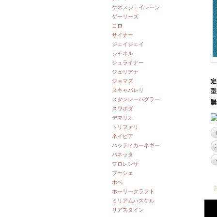
ケネスジェイレーン
ゲーリーズ
コロ
サイナー
ジェイジェイ
シャネル
シュライナー
ジュリアナ
ジョマズ
定
スキャパレリ
型
スタンレーハグラー
購
スワボダ
デマリオ
トリファリ
ネイピア
ハッティカーネギー
パネッタ
フロレンザ
ブーシェ
ホベ
ホーリークラフト
ミリアムハスケル
リアスタイン