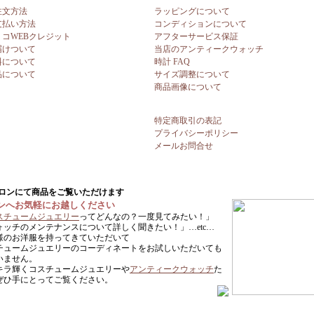
注文方法
ラッピングについて
支払い方法
コンディションについて
リコWEBクレジット
アフターサービス保証
届けついて
当店のアンティークウォッチ
料について
時計 FAQ
品について
サイズ調整について
商品画像について
特定商取引の表記
プライバシーポリシー
メールお問合せ
ンへお気軽にお越しください
スチュームジュエリー
ってどんなの？一度見てみたい！」
ォッチのメンテナンスについて詳しく聞きたい！」…etc…
様のお洋服を持ってきていただいて
チュームジュエリーのコーディネートをお試しいただいても
いません。
キラ輝くコスチュームジュエリーや
アンティークウォッチ
た
ぜひ手にとってご覧ください。