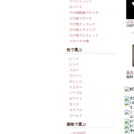
リージェンシー
ロバート
その他動物ブローチ
その他ブローチ
ブロ
その他ネックレス
100
その他イヤリング
その他ブレスレット
ブローチ小物
色で選ぶ
レッド
ピンク
ブルー
基本
グリーン
無料
オレンジ
イエロー
パープル
ホワイト
ダーク
カラフル
ゴールド
価格で選ぶ
～10,000円