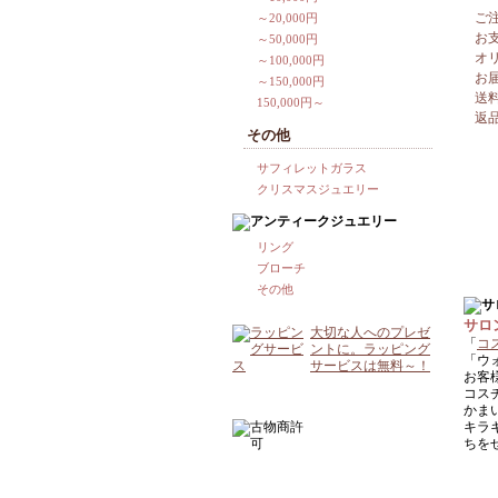
ご
～20,000円
お
～50,000円
オ
～100,000円
お
～150,000円
送
150,000円～
返
その他
サフィレットガラス
クリスマスジュエリー
リング
ブローチ
その他
サロ
大切な人へのプレゼ
「
コ
ントに。ラッピング
「ウ
サービスは無料～！
お客
コス
かま
キラ
ちを