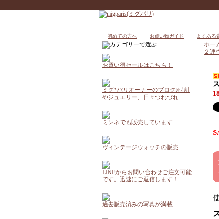
初めての方へ
お買い物ガイド
よくある
ホー
２連
お買い得セールはこちら！
ミグ*パリオーナーのブログ♪時計
1
やジュエリー、日々つれづれ
ミンネでも販売しています
S
ヴィンテージウォッチの販売
LINEからお問い合わせご注文可能
です。迅速にご返信します！
過去販売済みの写真が満載