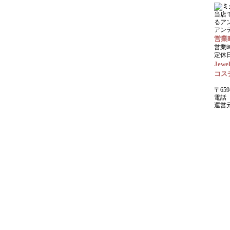
当店
るア
アン
営業
営業時
定休
Jewel
コス
〒659
電話 0
運営