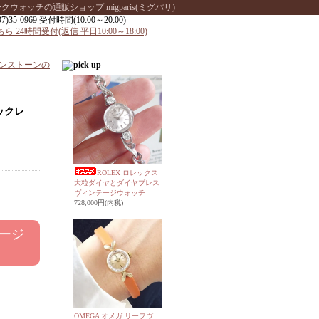
ッチの通販ショップ migparis(ミグパリ)
インストーンの
ックレ
ROLEX ロレックス
大粒ダイヤとダイヤブレス
ヴィンテージウォッチ
728,000円(内税)
ージ
う
OMEGA オメガ リーフヴ