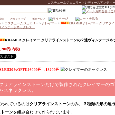
コスチュームジュエリー・レディースアンティークウォ
質問
芦屋ショップ
返信がない
ム
>
コスチュームジュエリー
>
クレイマー
>
KRAMER クレイマー クリアラ
ヴィンテージネックレス
KRAMER クレイマー クリアラインストーンの２連ヴィンテージネ
ス
8,200円(内税)
ALE!!30%OFF!!26000円→18200円
クリアラインストーンだけで製作されたクレイマーのゴ
ャスネックレス。
使われているのは
クリアラインストーン
のみ。
３種類の形の違
ストーン
を組み合わせて作られています。