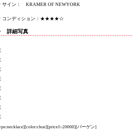
 サイン： KRAMER OF NEWYORK
★ コンディション：★★★★☆
▶ 詳細写真
type:necklace][color:clear][priceJ:-20000][バーゲン]