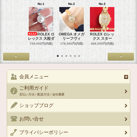
No.1
No.2
No.3
No.4
ROLEX ロ
OMEGA オメガ
ROLEX ロレッ
ROLEX 
レックス 大粒ダ
リーフヴィ
クス スター
クス 
728,000円(内税)
178,000円(内税)
468,000円(内税)
458,000円
<
>
会員メニュー
ご利用ガイド
支払い方法 / 配送方法 / 会社概要
ショップブログ
お問い合せ
プライバシーポリシー