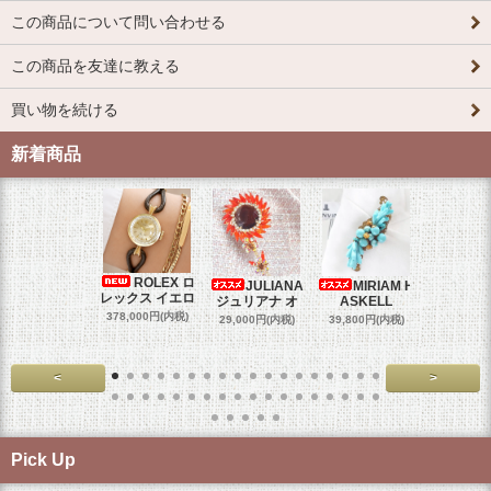
この商品について問い合わせる
この商品を友達に教える
買い物を続ける
新着商品
ROLEX ロ
JULIANA
MIRIAM H
OM
レックス イエロ
ジュリアナ オ
ASKELL
オメガマ
スダ
378,000円(内税)
29,000円(内税)
39,800円(内税)
458,000円
<
>
Pick Up