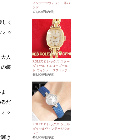
ィンテージウォッチ 革バ
ンド
178,000円(内税)
優しく
ウォッ
、大人
ROLEX ロレックス スター
ダイヤル イエローゴール
日の装
ド ヴィンテージウォッチ
468,000円(内税)
いま
める
だ
ウォッ
ROLEX ロレックス シェル
ダイヤルヴィンテージウォ
ッチ
な輝き
458,000円(内税)