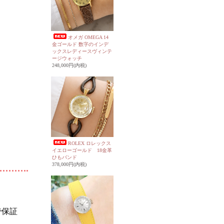
オメガ OMEGA 14
金ゴールド 数字のインデ
ックスレディースヴィンテ
ージウォッチ
248,000円(内税)
ROLEX ロレックス
イエローゴールド 18金革
ひもバンド
378,000円(内税)
で保証