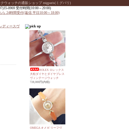
ッチの通販ショップ migparis(ミグパリ)
 レディースヴ
ROLEX ロレックス
大粒ダイヤとダイヤブレス
ヴィンテージウォッチ
728,000円(内税)
OMEGA オメガ リーフヴ