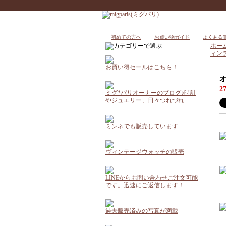
初めての方へ
お買い物ガイド
よくある
ホー
ィン
お買い得セールはこちら！
オ
2
ミグ*パリオーナーのブログ♪時計
やジュエリー、日々つれづれ
ミンネでも販売しています
ヴィンテージウォッチの販売
LINEからお問い合わせご注文可能
です。迅速にご返信します！
過去販売済みの写真が満載