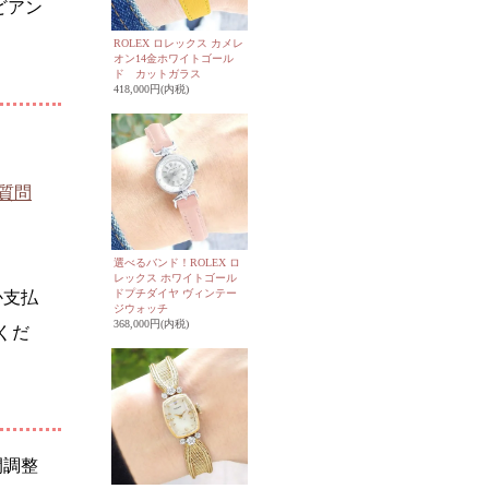
どアン
ROLEX ロレックス カメレ
オン14金ホワイトゴール
ド カットガラス
418,000円(内税)
質問
選べるバンド！ROLEX ロ
レックス ホワイトゴール
ドプチダイヤ ヴィンテー
か支払
ジウォッチ
368,000円(内税)
くだ
間調整