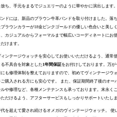
を放ち、手元をまるでジュエリーのように華やかに演出します
バンドには、新品のブラウン牛革バンドを取り付けました。落
たブラウンカラーが18金ピンクゴールドの優しい色合いと美し
し、カジュアルからフォーマルまで幅広いコーディネートにお
ただけます。
ヴィンテージウォッチを安心してお使いいただけるよう、通常
よる不具合を対象とした
1年間保証
をお付けしております。万が
際にも修理体制を整えておりますので、初めてヴィンテージウ
をご購入される方にも安心です。 また、保証期間終了後のオー
ールや修理など、各種メンテナンスも承っております。末永く
いただけるよう、アフターサービスもしっかりサポートいたし
時代を超えて愛され続けるオメガのヴィンテージウォッチ。 使