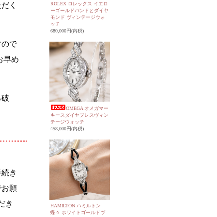
ROLEX ロレックス イエロ
ただく
ーゴールドバンドとダイヤ
モンド ヴィンテージウォ
ッチ
680,000円(内税)
すので
お早め
る破
OMEGA オメガマー
キースダイヤブレスヴィン
テージウォッチ
458,000円(内税)
手続き
でお願
だき
HAMILTON ハミルトン
蝶々 ホワイトゴールドヴ