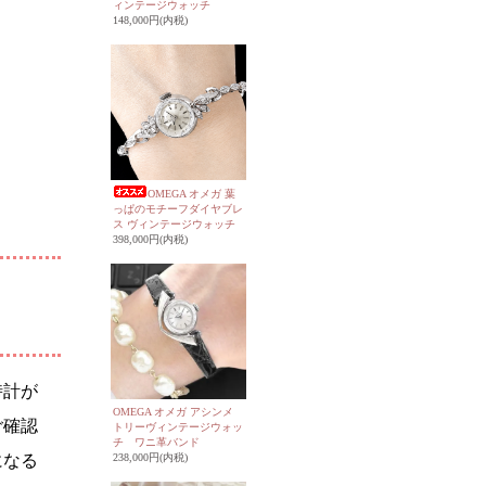
ィンテージウォッチ
148,000円(内税)
OMEGA オメガ 葉
っぱのモチーフダイヤブレ
ス ヴィンテージウォッチ
398,000円(内税)
時計が
OMEGA オメガ アシンメ
ご確認
トリーヴィンテージウォッ
チ ワニ革バンド
238,000円(内税)
になる