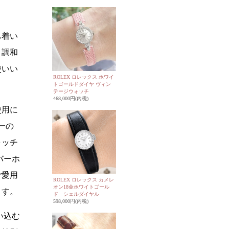
。
ち着い
く調和
使いい
ROLEX ロレックス ホワイ
トゴールドダイヤ ヴィン
テージウォッチ
468,000円(内税)
使用に
一の
ォッチ
バーホ
ご愛用
ROLEX ロレックス カメレ
オン18金ホワイトゴール
ます。
ド シェルダイヤル
598,000円(内税)
い込む