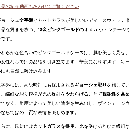
商品の紹介動画もあわせてご覧ください
ギョーシェ文字盤
とカットガラスが美しいレディースウォッチ 
上品な輝きを放つ、
18金ピンクゴールド
のオメガ ヴィンテージ
チです。
やわらかな色合いのピンクゴールドケースは、肌を美しく見せ
の女性ならではの品格を引き立てます。華美になりすぎず、毎
いにも自然に溶け込みます。
文字盤には、高級時計にも採用される
ギョーシェ彫り
を施して
す。繊細な彫り模様が光の反射をやわらげることで
視認性を高
けでなく、角度によって美しい陰影を生み出し、ヴィンテージ
チならではの上質な表情を楽しめます。
さらに、風防には
カットガラス
を採用。光を受けるたびに繊細