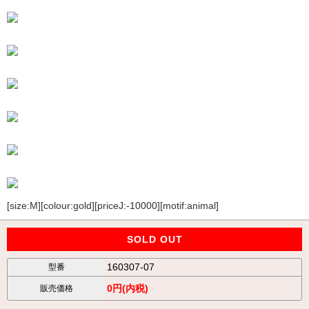
[size:M][colour:gold][priceJ:-10000][motif:animal]
SOLD OUT
160307-07
型番
0円(内税)
販売価格