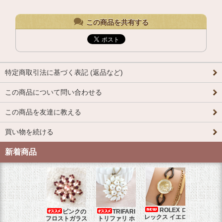
この商品を共有する
特定商取引法に基づく表記 (返品など)
この商品について問い合わせる
この商品を友達に教える
買い物を続ける
新着商品
ROLEX ロ
ピンクの
TRIFARI
JUL
レックス イエロ
フロストガラス
トリファリ ホ
ジュリア