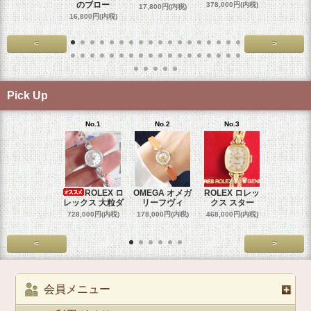
のブロー
378,000円(内税)
17,800円(内税)
29,000円
16,800円(内税)
<
>
Pick Up
No.1
No.2
No.3
No.4
ROLEX ロ
OMEGA オメガ
ROLEX ロレッ
ROLEX 
レックス 大粒ダ
リーフヴィ
クス スター
クス 
728,000円(内税)
178,000円(内税)
468,000円(内税)
458,000円
<
>
会員メニュー