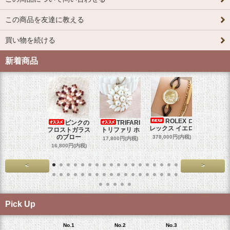
この商品を友達に教える
買い物を続ける
新着商品
ROLEX ロ
ピンクの
TRIFARI
JUL
レックス イエロ
フロストガラス
トリファリ ホ
ジュリア
のブロー
378,000円(内税)
17,800円(内税)
29,000円
16,800円(内税)
<
>
Pick Up
No.1
No.2
No.3
No.4