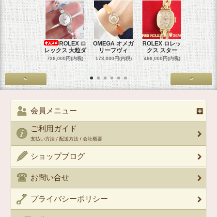
ROLEX ロ
OMEGA オメガ
ROLEX ロレッ
ROLEX 
レックス 大粒ダ
リーフヴィ
クス スター
クス 
728,000円(内税)
178,000円(内税)
468,000円(内税)
458,000円
<
>
会員メニュー
ご利用ガイド
支払い方法 / 配送方法 / 会社概要
ショップブログ
お問い合せ
プライバシーポリシー