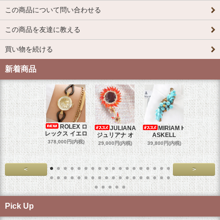
この商品について問い合わせる
この商品を友達に教える
買い物を続ける
新着商品
ROLEX ロ
JULIANA
MIRIAM H
OM
レックス イエロ
ジュリアナ オ
ASKELL
オメガマ
スダ
378,000円(内税)
29,000円(内税)
39,800円(内税)
458,000円
<
>
Pick Up