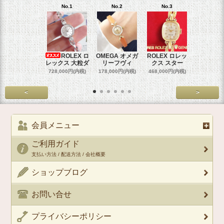
No.1
No.2
No.3
No.4
ROLEX ロ
OMEGA オメガ
ROLEX ロレッ
ROLEX 
レックス 大粒ダ
リーフヴィ
クス スター
クス 
728,000円(内税)
178,000円(内税)
468,000円(内税)
458,000円
<
>
会員メニュー
ご利用ガイド
支払い方法 / 配送方法 / 会社概要
ショップブログ
お問い合せ
プライバシーポリシー