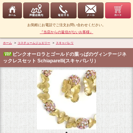
お気軽にお電話でご注文お問い合わせください。
『当店からの返信がないお客様』
ホーム
>
コスチュームジュエリー
>
スキャパレリ
ピンクオーロラとゴールドの葉っぱのヴィンテージネ
ックレスセット Schiaparelli(スキャパレリ）