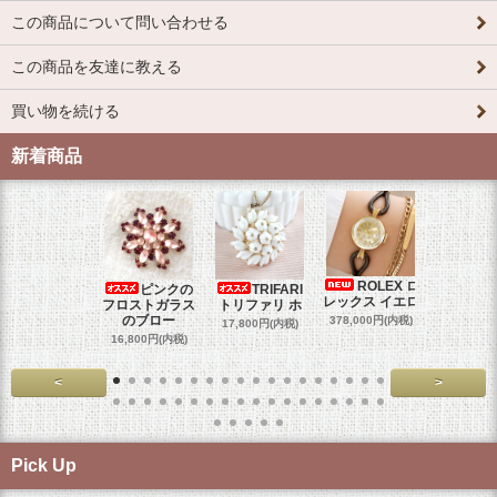
この商品について問い合わせる
この商品を友達に教える
買い物を続ける
新着商品
ROLEX ロ
ピンクの
TRIFARI
JUL
レックス イエロ
フロストガラス
トリファリ ホ
ジュリア
のブロー
378,000円(内税)
17,800円(内税)
29,000円
16,800円(内税)
<
>
Pick Up