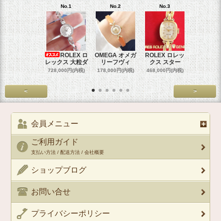
No.1
No.2
No.3
No.4
ROLEX ロ
OMEGA オメガ
ROLEX ロレッ
ROLEX 
レックス 大粒ダ
リーフヴィ
クス スター
クス 
728,000円(内税)
178,000円(内税)
468,000円(内税)
458,000円
<
>
会員メニュー
ご利用ガイド
支払い方法 / 配送方法 / 会社概要
ショップブログ
お問い合せ
プライバシーポリシー