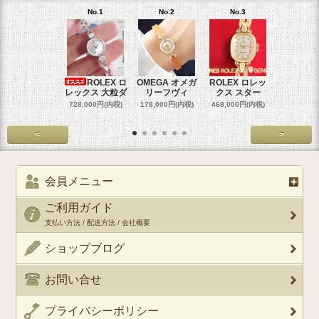
No.1
No.2
No.3
No.4
ROLEX ロ
OMEGA オメガ
ROLEX ロレッ
ROLEX 
レックス 大粒ダ
リーフヴィ
クス スター
クス 
728,000円(内税)
178,000円(内税)
468,000円(内税)
458,000円
<
>
会員メニュー
ご利用ガイド
支払い方法 / 配送方法 / 会社概要
ショップブログ
お問い合せ
プライバシーポリシー