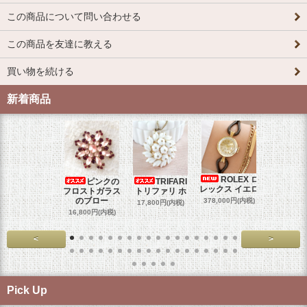
この商品について問い合わせる
この商品を友達に教える
買い物を続ける
新着商品
ROLEX ロ
ピンクの
TRIFARI
JUL
レックス イエロ
フロストガラス
トリファリ ホ
ジュリア
のブロー
378,000円(内税)
17,800円(内税)
29,000円
16,800円(内税)
<
>
Pick Up