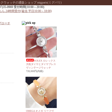
ッチの通販ショップ migparis(ミグパリ)
のブローチ
ROLEX ロレックス
大粒ダイヤとダイヤブレス
ヴィンテージウォッチ
728,000円(内税)
OMEGA オメガ リーフヴ