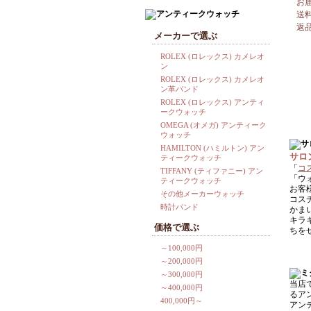
お
送
返
メーカーで選ぶ
ROLEX (ロレックス) カメレオ
ン
ROLEX (ロレックス) カメレオ
ン革バンド
ROLEX (ロレックス) アンティ
ークウォッチ
OMEGA (オメガ) アンティーク
ウォッチ
HAMILTON (ハミルトン) アン
サロ
ティークウォッチ
「
コ
TIFFANY (ティファニー) アン
「ウ
ティークウォッチ
お客
その他メーカーウォッチ
コス
時計バンド
かま
キラ
価格で選ぶ
ちを
～100,000円
～200,000円
～300,000円
当店
～400,000円
るア
400,000円～
アン