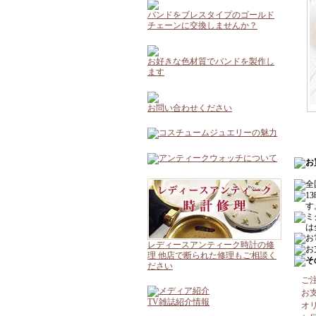
バンドをブレスタイプのゴールド
チェーンに交換しませんか？
お好きな色材質でバンドを製作し
ます
お問い合わせください
レディースアンティーク時計の修
理 他店で断られた修理もご相談く
ださい
ご
お
TV雑誌紹介情報
オ