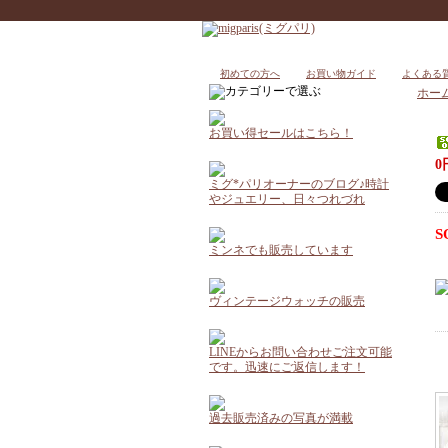
初めての方へ
お買い物ガイド
よくある
ホー
お買い得セールはこちら！
0
ミグ*パリオーナーのブログ♪時計
やジュエリー、日々つれづれ
S
ミンネでも販売しています
ヴィンテージウォッチの販売
LINEからお問い合わせご注文可能
です。迅速にご返信します！
過去販売済みの写真が満載