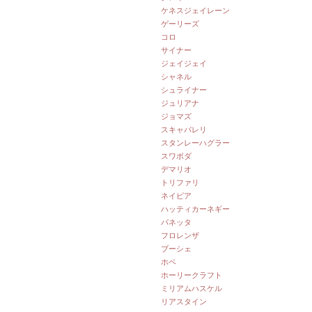
ケネスジェイレーン
ゲーリーズ
コロ
サイナー
ジェイジェイ
シャネル
シュライナー
ジュリアナ
ジョマズ
スキャパレリ
スタンレーハグラー
スワボダ
デマリオ
トリファリ
ネイピア
ハッティカーネギー
パネッタ
フロレンザ
ブーシェ
ホベ
ホーリークラフト
ミリアムハスケル
リアスタイン