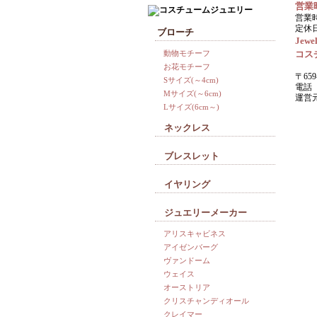
営業
営業時
定休
ブローチ
Jewel
動物モチーフ
コス
お花モチーフ
〒659
Sサイズ(～4cm)
電話 0
Mサイズ(～6cm)
運営
Lサイズ(6cm～)
ネックレス
ブレスレット
イヤリング
ジュエリーメーカー
アリスキャビネス
アイゼンバーグ
ヴァンドーム
ウェイス
オーストリア
クリスチャンディオール
クレイマー