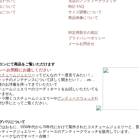
届けついて
当店のアンティークウォッチ
料について
時計 FAQ
品について
サイズ調整について
商品画像について
特定商取引の表記
プライバシーポリシー
メールお問合せ
ンへお気軽にお越しください
スチュームジュエリー
ってどんなの？一度見てみたい！」
ォッチのメンテナンスについて詳しく聞きたい！」…etc…
様のお洋服を持ってきていただいて
チュームジュエリーのコーディネートをお試しいただいても
いません。
キラ輝くコスチュームジュエリーや
アンティークウォッチ
た
ぜひ手にとってご覧ください。
ではおもに、1950年代から70年代にかけて製作されたコスチュームジュエリーと、
ンティークジュエリー、レディースのアンティークウォッチを販売しています。
ティークなのですべて一点物！