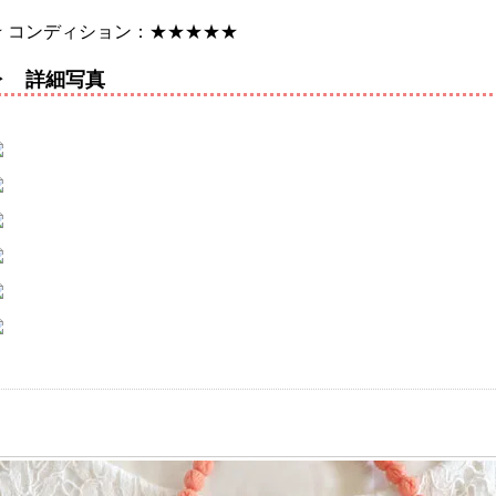
★ コンディション：★★★★★
▶ 詳細写真
riceJ:-20000][type:necklace]