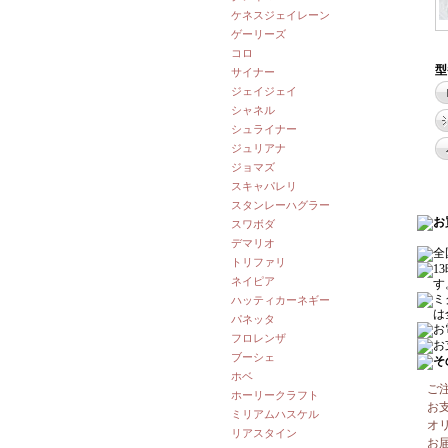
ケネスジェイレーン
ゲーリーズ
コロ
型
サイナー
ジェイジェイ
シャネル
シュライナー
ジュリアナ
ジョマズ
スキャパレリ
スタンレーハグラー
スワボダ
デマリオ
トリファリ
ネイピア
ハッティカーネギー
パネッタ
フロレンザ
ブーシェ
ホベ
ご
ホーリークラフト
お
ミリアムハスケル
オ
リアスタイン
お