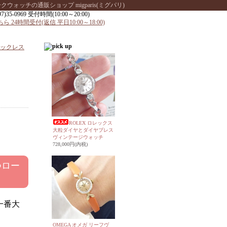
ッチの通販ショップ migparis(ミグパリ)
ックレス
ROLEX ロレックス
大粒ダイヤとダイヤブレス
ヴィンテージウォッチ
728,000円(内税)
つロー
一番大
OMEGA オメガ リーフヴ