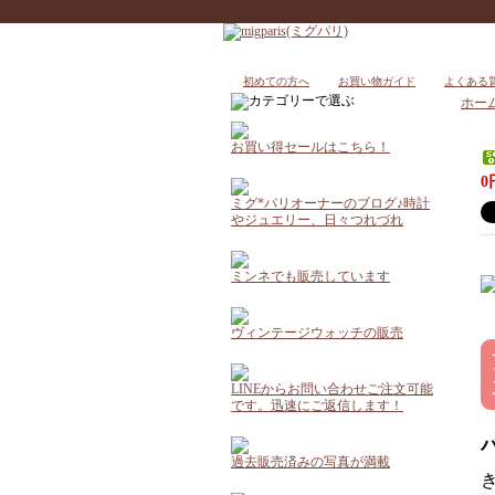
初めての方へ
お買い物ガイド
よくある
ホー
お買い得セールはこちら！
0
ミグ*パリオーナーのブログ♪時計
やジュエリー、日々つれづれ
ミンネでも販売しています
ヴィンテージウォッチの販売
LINEからお問い合わせご注文可能
です。迅速にご返信します！
過去販売済みの写真が満載