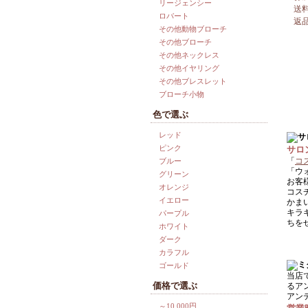
リージェンシー
送
ロバート
返
その他動物ブローチ
その他ブローチ
その他ネックレス
その他イヤリング
その他ブレスレット
ブローチ小物
色で選ぶ
レッド
ピンク
サロ
「
コ
ブルー
「ウ
グリーン
お客
オレンジ
コス
イエロー
かま
キラ
パープル
ちを
ホワイト
ダーク
カラフル
ゴールド
当店
価格で選ぶ
るア
アン
～10,000円