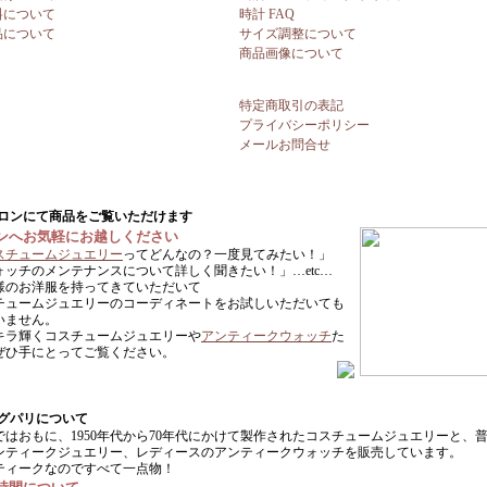
料について
時計 FAQ
品について
サイズ調整について
商品画像について
特定商取引の表記
プライバシーポリシー
メールお問合せ
ンへお気軽にお越しください
スチュームジュエリー
ってどんなの？一度見てみたい！」
ォッチのメンテナンスについて詳しく聞きたい！」…etc…
様のお洋服を持ってきていただいて
チュームジュエリーのコーディネートをお試しいただいても
いません。
キラ輝くコスチュームジュエリーや
アンティークウォッチ
た
ぜひ手にとってご覧ください。
ではおもに、1950年代から70年代にかけて製作されたコスチュームジュエリーと、
ンティークジュエリー、レディースのアンティークウォッチを販売しています。
ティークなのですべて一点物！