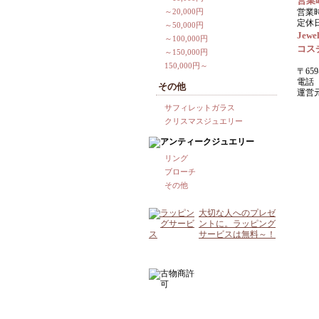
営業
～20,000円
営業時
定休
～50,000円
Jewel
～100,000円
コス
～150,000円
150,000円～
〒659
電話 0
その他
運営
サフィレットガラス
クリスマスジュエリー
リング
ブローチ
その他
大切な人へのプレゼ
ントに。ラッピング
サービスは無料～！