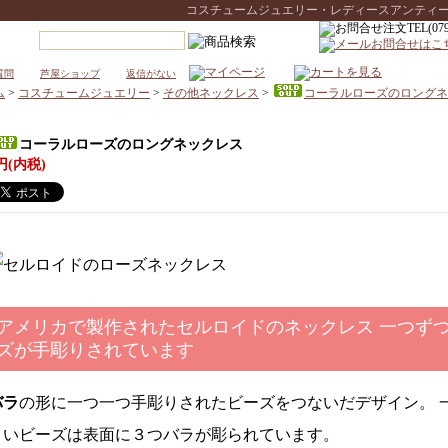
コスチュームジュエリー・レディースアンティークウォ
質問
芦屋ショップ
返信がない
ム
>
コスチュームジュエリー
>
その他ネックレス
>
コーラルローズのロングネ
コーラルローズのロングネックレス
円(内税)
アメリカで製作されたセルロイドのネックレス 一つず
ズが手彫りされています
バラ
の形に一つ一つ手彫りされたビーズをつないだデザイン。 
きいビーズは表面に３つバラが彫られています。