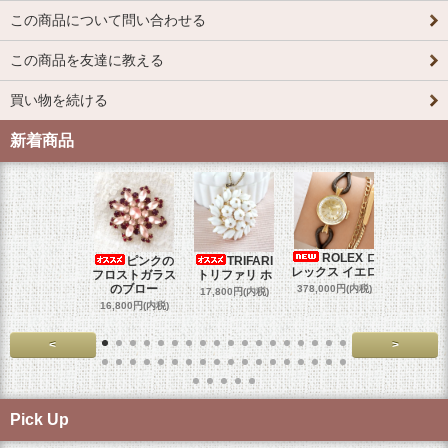
この商品について問い合わせる
この商品を友達に教える
買い物を続ける
新着商品
ROLEX ロ
ピンクの
TRIFARI
JUL
レックス イエロ
フロストガラス
トリファリ ホ
ジュリア
のブロー
378,000円(内税)
17,800円(内税)
29,000円
16,800円(内税)
<
>
Pick Up