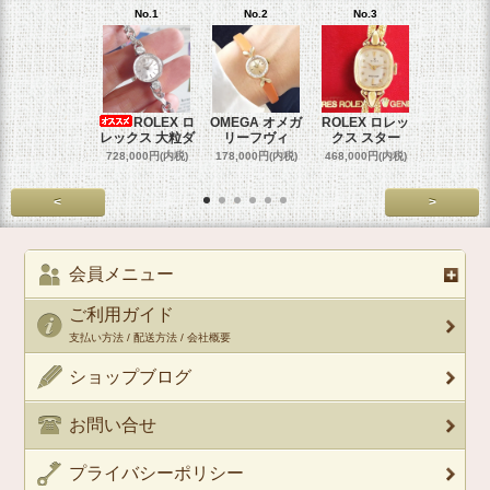
No.1
No.2
No.3
No.4
ROLEX ロ
OMEGA オメガ
ROLEX ロレッ
ROLEX 
レックス 大粒ダ
リーフヴィ
クス スター
クス 
728,000円(内税)
178,000円(内税)
468,000円(内税)
458,000円
<
>
会員メニュー
ご利用ガイド
支払い方法 / 配送方法 / 会社概要
ショップブログ
お問い合せ
プライバシーポリシー