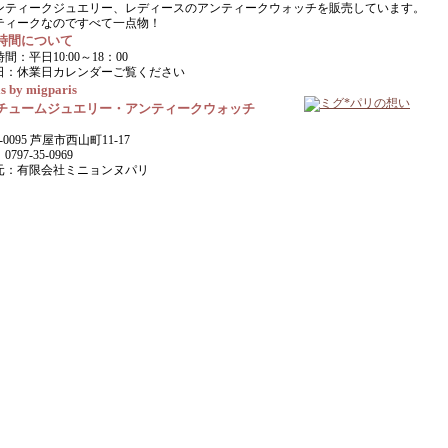
ンティークジュエリー、レディースのアンティークウォッチを販売しています。
ティークなのですべて一点物！
時間について
間：平日10:00～18：00
日：休業日カレンダーご覧ください
s by migparis
チュームジュエリー・アンティークウォッチ
-0095 芦屋市西山町11-17
797-35-0969
元：有限会社ミニョンヌパリ