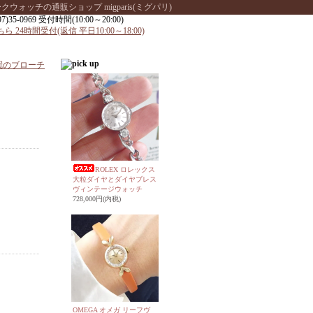
ッチの通販ショップ migparis(ミグパリ)
王冠のブローチ
ROLEX ロレックス
大粒ダイヤとダイヤブレス
ヴィンテージウォッチ
728,000円(内税)
OMEGA オメガ リーフヴ