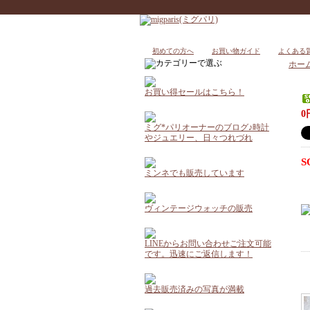
初めての方へ
お買い物ガイド
よくある
ホー
お買い得セールはこちら！
0
ミグ*パリオーナーのブログ♪時計
やジュエリー、日々つれづれ
S
ミンネでも販売しています
ヴィンテージウォッチの販売
LINEからお問い合わせご注文可能
です。迅速にご返信します！
過去販売済みの写真が満載