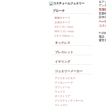
るア
アン
営業
ブローチ
営業時
定休
動物モチーフ
Jewel
お花モチーフ
コス
Sサイズ(～4cm)
Mサイズ(～6cm)
〒659
Lサイズ(6cm～)
電話 0
運営
ネックレス
ブレスレット
イヤリング
ジュエリーメーカー
アリスキャビネス
アイゼンバーグ
ヴァンドーム
ウェイス
オーストリア
クリスチャンディオール
クレイマー