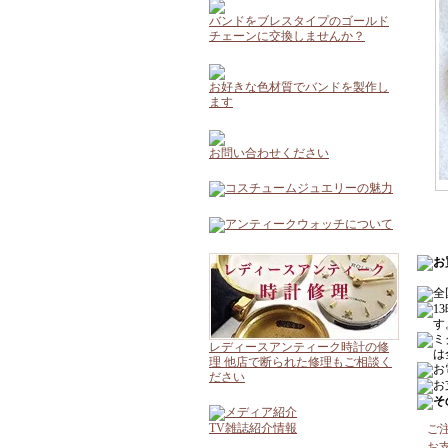
バンドをブレスタイプのゴールド
チェーンに交換しませんか？
お好きな色材質でバンドを製作し
ます
お問い合わせください
レディースアンティーク時計の修
理 他店で断られた修理もご相談く
ださい
TV雑誌紹介情報
ご
お