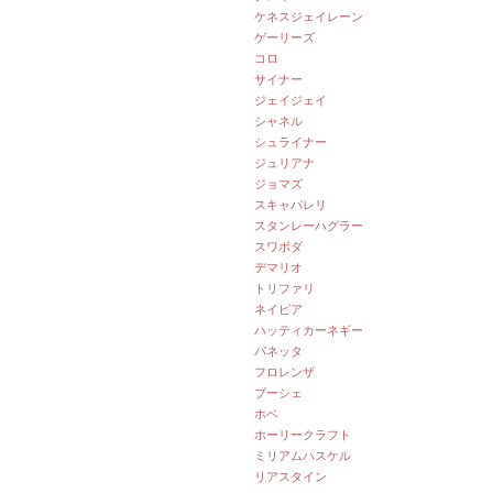
ケネスジェイレーン
ゲーリーズ
コロ
サイナー
ジェイジェイ
シャネル
シュライナー
ジュリアナ
ジョマズ
スキャパレリ
スタンレーハグラー
スワボダ
デマリオ
トリファリ
ネイピア
ハッティカーネギー
パネッタ
フロレンザ
ブーシェ
ホベ
ホーリークラフト
ミリアムハスケル
リアスタイン