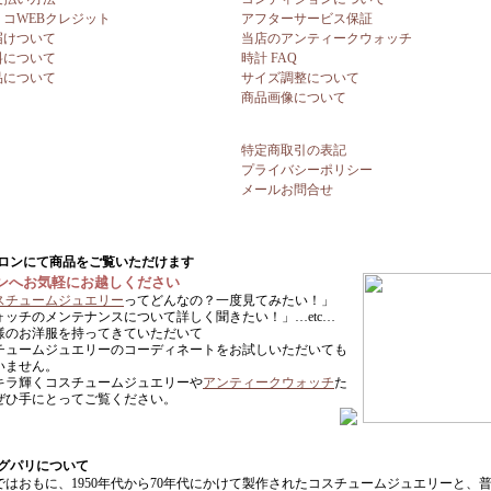
リコWEBクレジット
アフターサービス保証
届けついて
当店のアンティークウォッチ
料について
時計 FAQ
品について
サイズ調整について
商品画像について
特定商取引の表記
プライバシーポリシー
メールお問合せ
ンへお気軽にお越しください
スチュームジュエリー
ってどんなの？一度見てみたい！」
ォッチのメンテナンスについて詳しく聞きたい！」…etc…
様のお洋服を持ってきていただいて
チュームジュエリーのコーディネートをお試しいただいても
いません。
キラ輝くコスチュームジュエリーや
アンティークウォッチ
た
ぜひ手にとってご覧ください。
ではおもに、1950年代から70年代にかけて製作されたコスチュームジュエリーと、