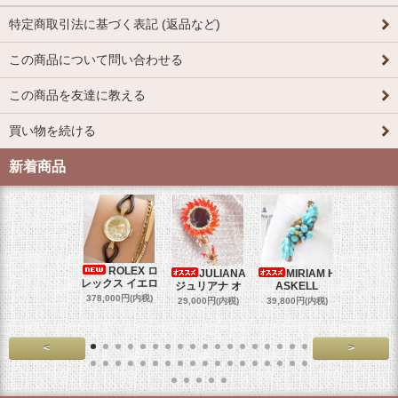
特定商取引法に基づく表記 (返品など)
この商品について問い合わせる
この商品を友達に教える
買い物を続ける
新着商品
ROLEX ロ
JULIANA
MIRIAM H
OM
レックス イエロ
ジュリアナ オ
ASKELL
オメガマ
スダ
378,000円(内税)
29,000円(内税)
39,800円(内税)
458,000円
<
>