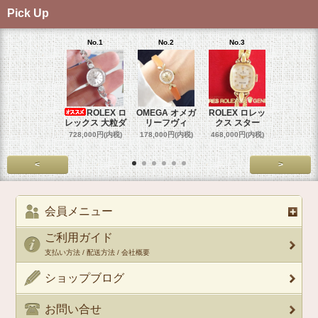
Pick Up
No.1
No.2
No.3
No.4
ROLEX ロ
OMEGA オメガ
ROLEX ロレッ
ROLEX 
レックス 大粒ダ
リーフヴィ
クス スター
クス 
728,000円(内税)
178,000円(内税)
468,000円(内税)
458,000円
<
>
会員メニュー
ご利用ガイド
支払い方法 / 配送方法 / 会社概要
ショップブログ
お問い合せ