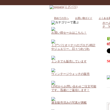
初めての方へ
お買い物ガイド
よくある
ホー
チ W
お買い得セールはこちら！
0
ミグ*パリオーナーのブログ♪時計
やジュエリー、日々つれづれ
S
ミンネでも販売しています
ヴィンテージウォッチの販売
LINEからお問い合わせご注文可能
です。迅速にご返信します！
過去販売済みの写真が満載