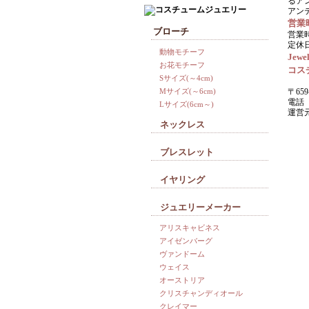
るア
アン
営業
ブローチ
営業時
定休
動物モチーフ
Jewel
お花モチーフ
コス
Sサイズ(～4cm)
Mサイズ(～6cm)
〒659
電話 0
Lサイズ(6cm～)
運営
ネックレス
ブレスレット
イヤリング
ジュエリーメーカー
アリスキャビネス
アイゼンバーグ
ヴァンドーム
ウェイス
オーストリア
クリスチャンディオール
クレイマー