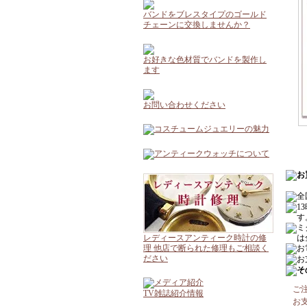
バンドをブレスタイプのゴールド
チェーンに交換しませんか？
お好きな色材質でバンドを製作し
ます
お問い合わせください
レディースアンティーク時計の修
理 他店で断られた修理もご相談く
ださい
ご
TV雑誌紹介情報
お