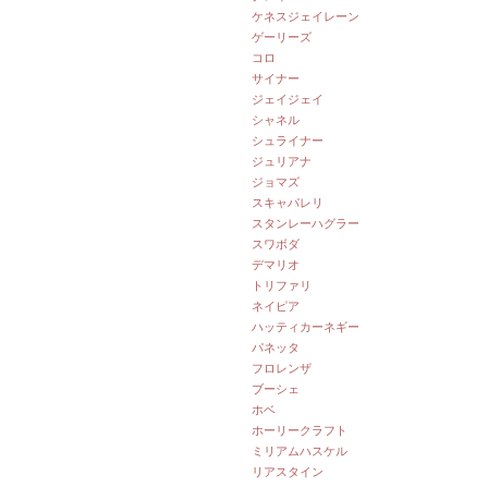
ケネスジェイレーン
ゲーリーズ
コロ
サイナー
ジェイジェイ
シャネル
シュライナー
ジュリアナ
ジョマズ
スキャパレリ
スタンレーハグラー
スワボダ
デマリオ
トリファリ
ネイピア
ハッティカーネギー
パネッタ
フロレンザ
ブーシェ
ホベ
ホーリークラフト
ミリアムハスケル
リアスタイン