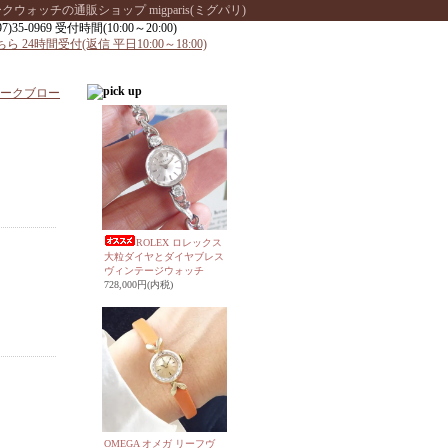
ッチの通販ショップ migparis(ミグパリ)
ークブロー
ROLEX ロレックス
大粒ダイヤとダイヤブレス
ヴィンテージウォッチ
728,000円(内税)
OMEGA オメガ リーフヴ