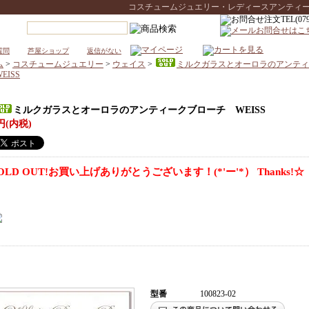
コスチュームジュエリー・レディースアンティークウォ
質問
芦屋ショップ
返信がない
ム
>
コスチュームジュエリー
>
ウェイス
>
ミルクガラスとオーロラのアンティ
EISS
ミルクガラスとオーロラのアンティークブローチ WEISS
円(内税)
OLD OUT!お買い上げありがとうございます！(*'ー'*） Thanks!☆
型番
100823-02