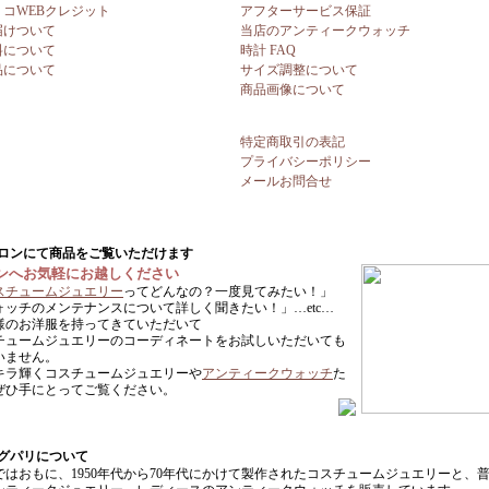
リコWEBクレジット
アフターサービス保証
届けついて
当店のアンティークウォッチ
料について
時計 FAQ
品について
サイズ調整について
商品画像について
特定商取引の表記
プライバシーポリシー
メールお問合せ
ンへお気軽にお越しください
スチュームジュエリー
ってどんなの？一度見てみたい！」
ォッチのメンテナンスについて詳しく聞きたい！」…etc…
様のお洋服を持ってきていただいて
チュームジュエリーのコーディネートをお試しいただいても
いません。
キラ輝くコスチュームジュエリーや
アンティークウォッチ
た
ぜひ手にとってご覧ください。
ではおもに、1950年代から70年代にかけて製作されたコスチュームジュエリーと、