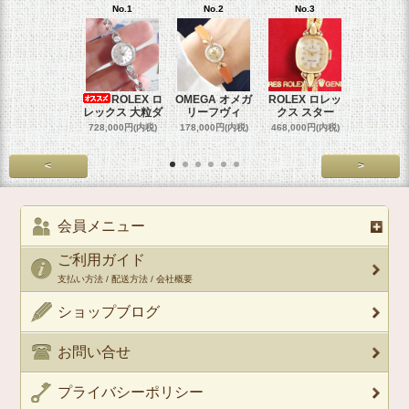
No.1
No.2
No.3
No.4
ROLEX ロ
OMEGA オメガ
ROLEX ロレッ
ROLEX 
レックス 大粒ダ
リーフヴィ
クス スター
クス 
728,000円(内税)
178,000円(内税)
468,000円(内税)
458,000円
<
>
会員メニュー
ご利用ガイド
支払い方法 / 配送方法 / 会社概要
ショップブログ
お問い合せ
プライバシーポリシー