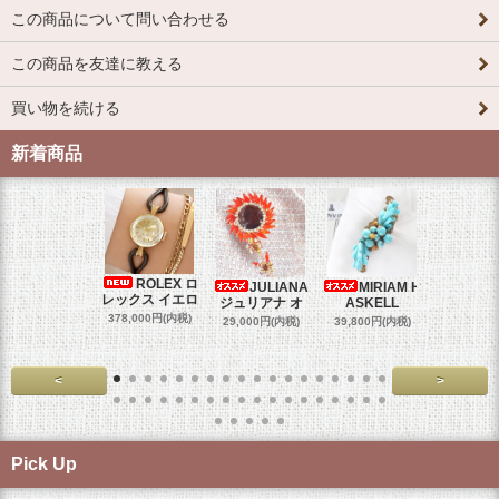
この商品について問い合わせる
この商品を友達に教える
買い物を続ける
新着商品
ROLEX ロ
JULIANA
MIRIAM H
OM
レックス イエロ
ジュリアナ オ
ASKELL
オメガマ
スダ
378,000円(内税)
29,000円(内税)
39,800円(内税)
458,000円
<
>
Pick Up