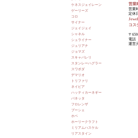
営業
ケネスジェイレーン
営業時
ゲーリーズ
定休
コロ
Jewel
サイナー
コス
ジェイジェイ
シャネル
〒659
電話 0
シュライナー
運営
ジュリアナ
ジョマズ
スキャパレリ
スタンレーハグラー
スワボダ
デマリオ
トリファリ
ネイピア
ハッティカーネギー
パネッタ
フロレンザ
ブーシェ
ホベ
ホーリークラフト
ミリアムハスケル
リアスタイン