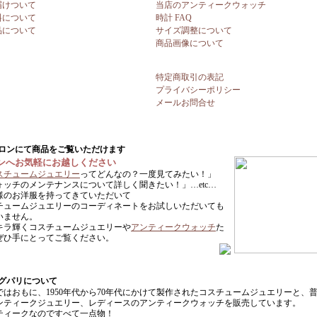
届けついて
当店のアンティークウォッチ
料について
時計 FAQ
品について
サイズ調整について
商品画像について
特定商取引の表記
プライバシーポリシー
メールお問合せ
ンへお気軽にお越しください
スチュームジュエリー
ってどんなの？一度見てみたい！」
ォッチのメンテナンスについて詳しく聞きたい！」…etc…
様のお洋服を持ってきていただいて
チュームジュエリーのコーディネートをお試しいただいても
いません。
キラ輝くコスチュームジュエリーや
アンティークウォッチ
た
ぜひ手にとってご覧ください。
ではおもに、1950年代から70年代にかけて製作されたコスチュームジュエリーと、
ンティークジュエリー、レディースのアンティークウォッチを販売しています。
ティークなのですべて一点物！