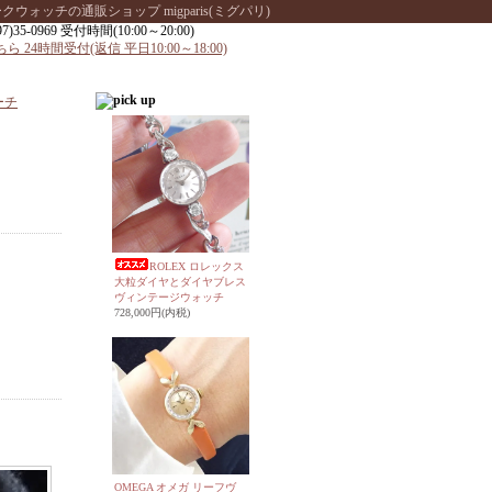
ッチの通販ショップ migparis(ミグパリ)
ーチ
ROLEX ロレックス
大粒ダイヤとダイヤブレス
ヴィンテージウォッチ
728,000円(内税)
OMEGA オメガ リーフヴ