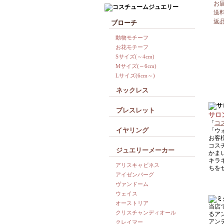
お
送
返
ブローチ
動物モチーフ
お花モチーフ
Sサイズ(～4cm)
Mサイズ(～6cm)
Lサイズ(6cm～)
ネックレス
ブレスレット
サロ
「
コ
イヤリング
「ウ
お客
コス
ジュエリーメーカー
かま
キラ
アリスキャビネス
ちを
アイゼンバーグ
ヴァンドーム
ウェイス
オーストリア
当店
クリスチャンディオール
るア
アン
クレイマー