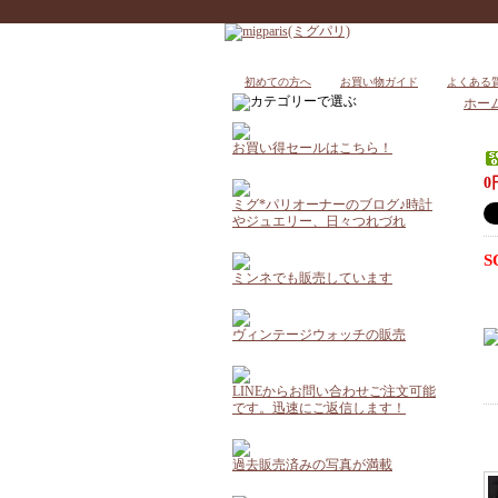
初めての方へ
お買い物ガイド
よくある
ホー
お買い得セールはこちら！
0
ミグ*パリオーナーのブログ♪時計
やジュエリー、日々つれづれ
S
ミンネでも販売しています
ヴィンテージウォッチの販売
LINEからお問い合わせご注文可能
です。迅速にご返信します！
過去販売済みの写真が満載