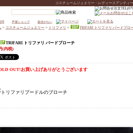
コスチュームジュエリー・レディースアンティークウォ
質問
芦屋ショップ
返信がない
ム
>
コスチュームジュエリー
>
トリファリ
>
TRIFARI トリファリ バードブロ
TRIFARI トリファリ バードブローチ
円(内税)
OLD OUT!お買い上げありがとうございます