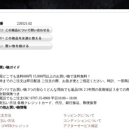
番
220521-02
注文方法
ラッピングについて
支払い方法
コンディションについて
リコWEBクレジット
アフターサービス保証