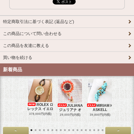
特定商取引法に基づく表記 (返品など)
この商品について問い合わせる
この商品を友達に教える
買い物を続ける
新着商品
ROLEX ロ
JULIANA
MIRIAM H
OM
レックス イエロ
ジュリアナ オ
ASKELL
オメガマ
スダ
378,000円(内税)
29,000円(内税)
39,800円(内税)
458,000円
<
>