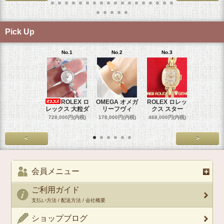
Pick Up
No.1
No.2
No.3
No.4
ROLEX ロ
OMEGA オメガ
ROLEX ロレッ
ROLEX 
レックス 大粒ダ
リーフヴィ
クス スター
クス 
728,000円(内税)
178,000円(内税)
468,000円(内税)
458,000円
<
>
会員メニュー
ご利用ガイド
支払い方法 / 配送方法 / 会社概要
ショップブログ