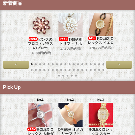
新着商品
ROLEX ロ
ピンクの
TRIFARI
JUL
レックス イエロ
フロストガラス
トリファリ ホ
ジュリア
のブロー
378,000円(内税)
17,800円(内税)
29,000円
16,800円(内税)
<
>
Pick Up
No.1
No.2
No.3
No.4
ROLEX ロ
OMEGA オメガ
ROLEX ロレッ
ROLEX 
レックス 大粒ダ
リーフヴィ
クス スター
クス 