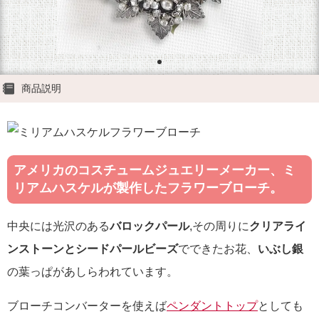
商品説明
アメリカのコスチュームジュエリーメーカー、ミ
リアムハスケルが製作したフラワーブローチ。
中央には光沢のある
バロックパール
,その周りに
クリアライ
ンストーンとシードパールビーズ
でできたお花、
いぶし銀
の葉っぱがあしらわれています。
ブローチコンバーターを使えば
ペンダントトップ
としても