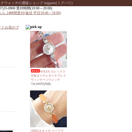
ッチの通販ショップ migparis(ミグパリ)
ードとお花のブ
ROLEX ロレックス
大粒ダイヤとダイヤブレス
ヴィンテージウォッチ
728,000円(内税)
OMEGA オメガ リーフヴ