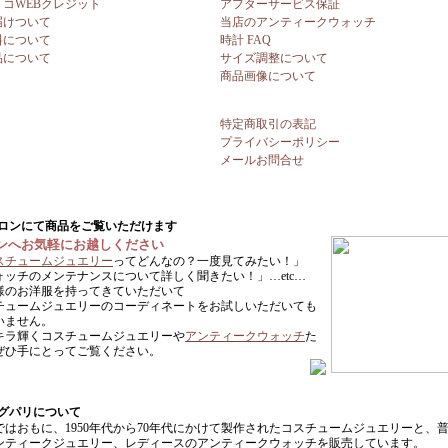
リコWEBクレジット
アフターサービス保証
届けついて
当店のアンティークウォッチ
料について
時計 FAQ
品について
サイズ調整について
商品画像について
特定商取引の表記
プライバシーポリシー
メールお問合せ
ンへお気軽にお越しください
スチュームジュエリー
ってどんなの？一度見てみたい！」
ォッチのメンテナンスについて詳しく聞きたい！」…etc…
様のお洋服を持ってきていただいて
チュームジュエリーのコーディネートをお試しいただいても
いません。
キラ輝くコスチュームジュエリーや
アンティークウォッチ
た
ぜひ手にとってご覧ください。
ではおもに、1950年代から70年代にかけて製作されたコスチュームジュエリーと、
ンティークジュエリー、レディースのアンティークウォッチを販売しています。