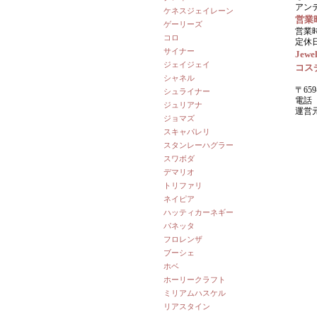
アン
ケネスジェイレーン
営業
ゲーリーズ
営業時
コロ
定休
サイナー
Jewel
ジェイジェイ
コス
シャネル
〒659
シュライナー
電話 0
ジュリアナ
運営
ジョマズ
スキャパレリ
スタンレーハグラー
スワボダ
デマリオ
トリファリ
ネイピア
ハッティカーネギー
パネッタ
フロレンザ
ブーシェ
ホベ
ホーリークラフト
ミリアムハスケル
リアスタイン