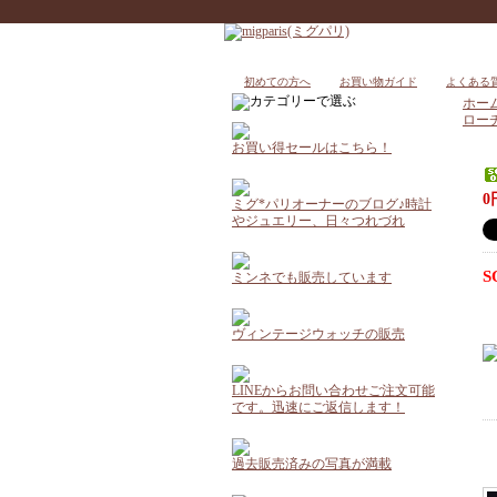
初めての方へ
お買い物ガイド
よくある
ホー
ロー
お買い得セールはこちら！
0
ミグ*パリオーナーのブログ♪時計
やジュエリー、日々つれづれ
S
ミンネでも販売しています
ヴィンテージウォッチの販売
LINEからお問い合わせご注文可能
です。迅速にご返信します！
過去販売済みの写真が満載