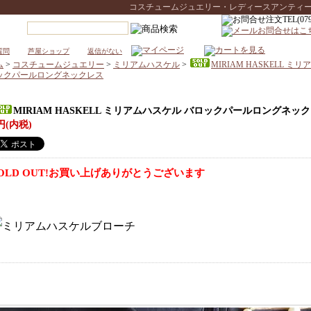
コスチュームジュエリー・レディースアンティークウォ
質問
芦屋ショップ
返信がない
ム
>
コスチュームジュエリー
>
ミリアムハスケル
>
MIRIAM HASKELL ミ
ックパールロングネックレス
MIRIAM HASKELL ミリアムハスケル バロックパールロングネッ
円(内税)
OLD OUT!お買い上げありがとうございます