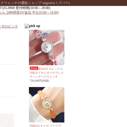
ッチの通販ショップ migparis(ミグパリ)
サラダのビンテ
ROLEX ロレックス
大粒ダイヤとダイヤブレス
ヴィンテージウォッチ
728,000円(内税)
OMEGA オメガ リーフヴ