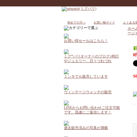
初めての方へ
お買い物ガイド
よくある
ホー
ージ
お買い得セールはこちら！
0
ミグ*パリオーナーのブログ♪時計
やジュエリー、日々つれづれ
S
ミンネでも販売しています
ヴィンテージウォッチの販売
LINEからお問い合わせご注文可能
です。迅速にご返信します！
過去販売済みの写真が満載