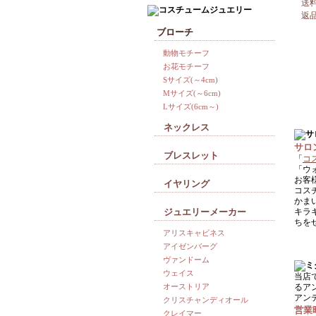
送
返
ブローチ
動物モチーフ
お花モチーフ
Sサイズ(～4cm)
Mサイズ(～6cm)
Lサイズ(6cm～)
ネックレス
サロ
ブレスレット
「
コ
「ウ
お客
イヤリング
コス
かま
ジュエリーメーカー
キラ
ちを
アリスキャビネス
アイゼンバーグ
ヴァンドーム
ウェイス
当店
オーストリア
るア
アン
クリスチャンディオール
営業
クレイマー