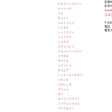
営業時
ケネスジェイレーン
定休
ゲーリーズ
Jewel
コロ
コス
サイナー
〒659
ジェイジェイ
電話 0
シャネル
運営
シュライナー
ジュリアナ
ジョマズ
スキャパレリ
スタンレーハグラー
スワボダ
デマリオ
トリファリ
ネイピア
ハッティカーネギー
パネッタ
フロレンザ
ブーシェ
ホベ
ホーリークラフト
ミリアムハスケル
リアスタイン