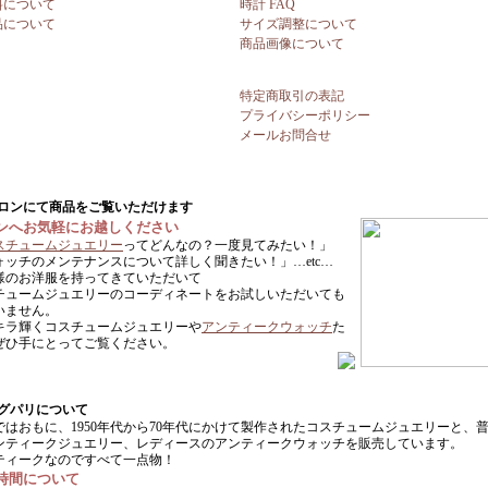
料について
時計 FAQ
品について
サイズ調整について
商品画像について
特定商取引の表記
プライバシーポリシー
メールお問合せ
ンへお気軽にお越しください
スチュームジュエリー
ってどんなの？一度見てみたい！」
ォッチのメンテナンスについて詳しく聞きたい！」…etc…
様のお洋服を持ってきていただいて
チュームジュエリーのコーディネートをお試しいただいても
いません。
キラ輝くコスチュームジュエリーや
アンティークウォッチ
た
ぜひ手にとってご覧ください。
ではおもに、1950年代から70年代にかけて製作されたコスチュームジュエリーと、
ンティークジュエリー、レディースのアンティークウォッチを販売しています。
ティークなのですべて一点物！
時間について