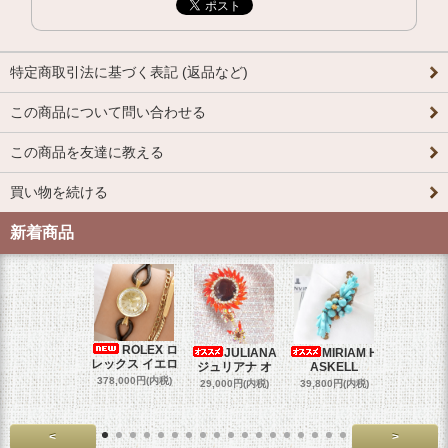
特定商取引法に基づく表記 (返品など)
この商品について問い合わせる
この商品を友達に教える
買い物を続ける
新着商品
ROLEX ロ
JULIANA
MIRIAM H
OM
レックス イエロ
ジュリアナ オ
ASKELL
オメガマ
スダ
378,000円(内税)
29,000円(内税)
39,800円(内税)
458,000円
<
>