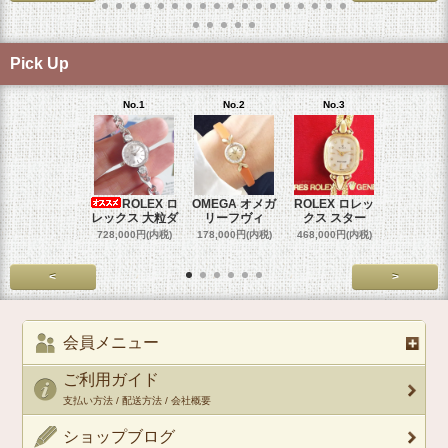
Pick Up
No.1
No.2
No.3
No.4
ROLEX ロ
OMEGA オメガ
ROLEX ロレッ
ROLEX 
レックス 大粒ダ
リーフヴィ
クス スター
クス 
728,000円(内税)
178,000円(内税)
468,000円(内税)
458,000円
<
>
会員メニュー
ご利用ガイド
支払い方法 / 配送方法 / 会社概要
ショップブログ