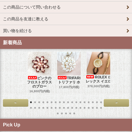
この商品について問い合わせる
この商品を友達に教える
買い物を続ける
新着商品
ROLEX ロ
ピンクの
TRIFARI
JUL
レックス イエロ
フロストガラス
トリファリ ホ
ジュリア
のブロー
378,000円(内税)
17,800円(内税)
29,000円
16,800円(内税)
<
>
Pick Up