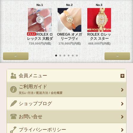
No.1
No.2
No.3
No.4
ROLEX ロ
OMEGA オメガ
ROLEX ロレッ
ROLEX 
レックス 大粒ダ
リーフヴィ
クス スター
クス 
728,000円(内税)
178,000円(内税)
468,000円(内税)
458,000円
<
>
会員メニュー
ご利用ガイド
支払い方法 / 配送方法 / 会社概要
ショップブログ
お問い合せ
プライバシーポリシー