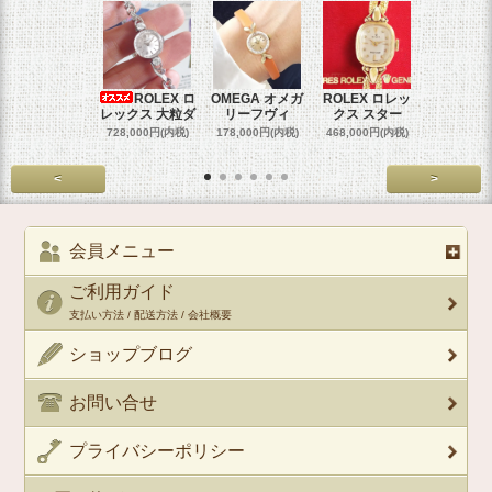
ROLEX ロ
OMEGA オメガ
ROLEX ロレッ
ROLEX 
レックス 大粒ダ
リーフヴィ
クス スター
クス 
728,000円(内税)
178,000円(内税)
468,000円(内税)
458,000円
<
>
会員メニュー
ご利用ガイド
支払い方法 / 配送方法 / 会社概要
ショップブログ
お問い合せ
プライバシーポリシー