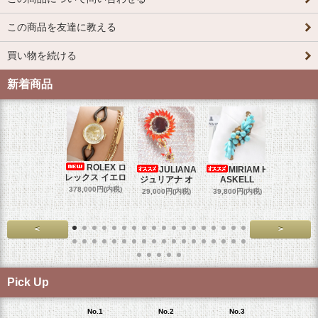
この商品を友達に教える
買い物を続ける
新着商品
ROLEX ロ
JULIANA
MIRIAM H
OM
レックス イエロ
ジュリアナ オ
ASKELL
オメガマ
スダ
378,000円(内税)
29,000円(内税)
39,800円(内税)
458,000円
<
>
Pick Up
No.1
No.2
No.3
No.4