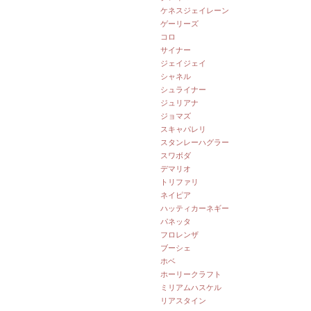
ケネスジェイレーン
ゲーリーズ
コロ
サイナー
ジェイジェイ
シャネル
シュライナー
ジュリアナ
ジョマズ
スキャパレリ
スタンレーハグラー
スワボダ
デマリオ
トリファリ
ネイピア
ハッティカーネギー
パネッタ
フロレンザ
ブーシェ
ホベ
ホーリークラフト
ミリアムハスケル
リアスタイン