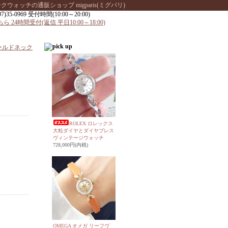
ッチの通販ショップ migparis(ミグパリ)
ゴールドネック
ROLEX ロレックス
大粒ダイヤとダイヤブレス
ヴィンテージウォッチ
728,000円(内税)
OMEGA オメガ リーフヴ