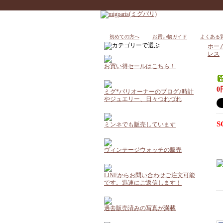
初めての方へ
お買い物ガイド
よくある
ホー
レス
お買い得セールはこちら！
0
ミグ*パリオーナーのブログ♪時計
やジュエリー、日々つれづれ
S
ミンネでも販売しています
ヴィンテージウォッチの販売
LINEからお問い合わせご注文可能
です。迅速にご返信します！
過去販売済みの写真が満載