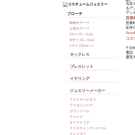
当店
るア
アン
ブローチ
営業
動物モチーフ
営業時
定休
お花モチーフ
Jewel
Sサイズ(～4cm)
コス
Mサイズ(～6cm)
Lサイズ(6cm～)
〒659
電話 0
ネックレス
運営
ブレスレット
イヤリング
ジュエリーメーカー
アリスキャビネス
アイゼンバーグ
ヴァンドーム
ウェイス
オーストリア
クリスチャンディオール
クレイマー