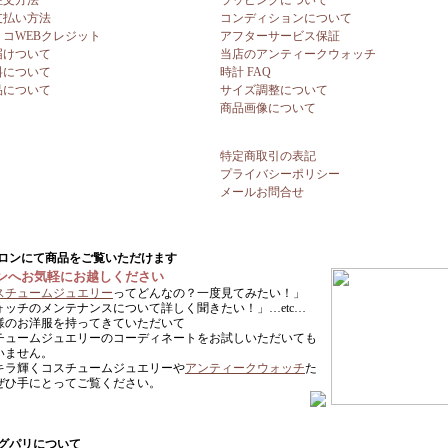
注文方法
ラッピングについて
支払い方法
コンディションについて
リコWEBクレジット
アフターサービス保証
届けついて
当店のアンティークウォッチ
料について
時計 FAQ
品について
サイズ調整について
商品画像について
特定商取引の表記
プライバシーポリシー
メールお問合せ
ンへお気軽にお越しください
スチュームジュエリー
ってどんなの？一度見てみたい！」
ォッチのメンテナンスについて詳しく聞きたい！」…etc…
様のお洋服を持ってきていただいて
チュームジュエリーのコーディネートをお試しいただいても
いません。
キラ輝くコスチュームジュエリーや
アンティークウォッチ
た
ぜひ手にとってご覧ください。